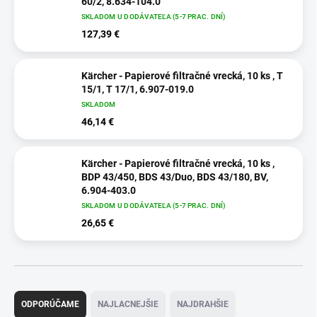
60/2, 8.634-104.0
SKLADOM U DODÁVATEĽA (5-7 PRAC. DNÍ)
127,39 €
Kärcher - Papierové filtračné vrecká, 10 ks , T
15/1, T 17/1, 6.907-019.0
SKLADOM
46,14 €
Kärcher - Papierové filtračné vrecká, 10 ks ,
BDP 43/450, BDS 43/Duo, BDS 43/180, BV,
6.904-403.0
SKLADOM U DODÁVATEĽA (5-7 PRAC. DNÍ)
26,65 €
R
a
ODPORÚČAME
NAJLACNEJŠIE
NAJDRAHŠIE