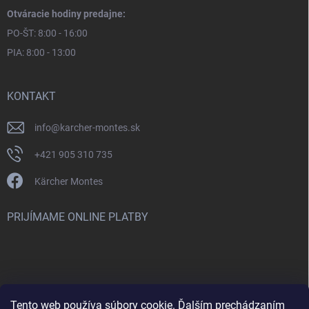
Otváracie hodiny predajne:
PO-ŠT: 8:00 - 16:00
PIA: 8:00 - 13:00
KONTAKT
info
@
karcher-montes.sk
+421 905 310 735
Kärcher Montes
PRIJÍMAME ONLINE PLATBY
Tento web používa súbory cookie. Ďalším prechádzaním