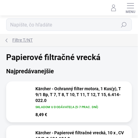
Prejsť
na
obsah
Hľadať
Filtre T/NT
Papierové filtračné vrecká
Najpredávanejšie
Kärcher - Ochranný filter motora, 1 Kus(y), T
9/1 Bp, T 7, T 8, T 10, T 11, T 12, T 15, 6.414-
022.0
SKLADOM U DODÁVATEĽA (5-7 PRAC. DNÍ)
8,49 €
Kärcher - Papierové filtračné vrecká, 10 x , CV