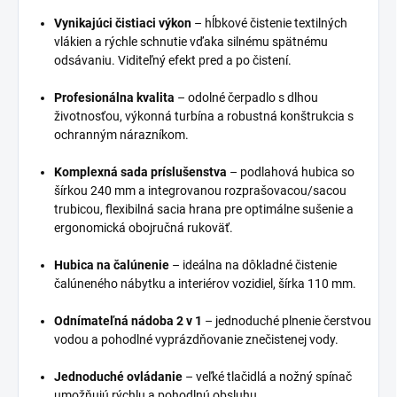
Vynikajúci čistiaci výkon
– hĺbkové čistenie textilných
vlákien a rýchle schnutie vďaka silnému spätnému
odsávaniu. Viditeľný efekt pred a po čistení.
Profesionálna kvalita
– odolné čerpadlo s dlhou
životnosťou, výkonná turbína a robustná konštrukcia s
ochranným nárazníkom.
Komplexná sada príslušenstva
– podlahová hubica so
šírkou 240 mm a integrovanou rozprašovacou/sacou
trubicou, flexibilná sacia hrana pre optimálne sušenie a
ergonomická obojručná rukoväť.
Hubica na čalúnenie
– ideálna na dôkladné čistenie
čalúneného nábytku a interiérov vozidiel, šírka 110 mm.
Odnímateľná nádoba 2 v 1
– jednoduché plnenie čerstvou
vodou a pohodlné vyprázdňovanie znečistenej vody.
Jednoduché ovládanie
– veľké tlačidlá a nožný spínač
umožňujú rýchlu a pohodlnú obsluhu.