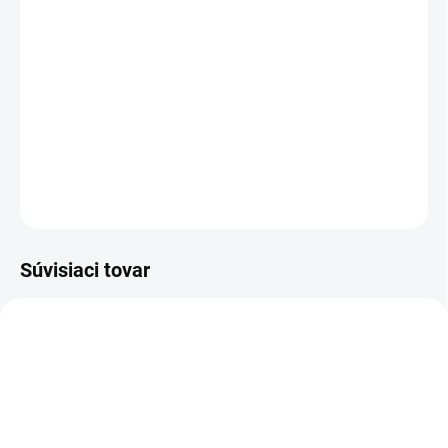
−
+
Pridať do košíka
Profesionálny extraktor
Kärcher
Puzzi 10/1 Adv ponúka vysoký
sací výkon a hygienické výsledky čistenia s rýchlym schnutím
textilných povrchov.
DETAILNÉ INFORMÁCIE
OPÝTAŤ SA
STRÁŽIŤ
Súvisiaci tovar
4.130-000.0
4.130-001.0