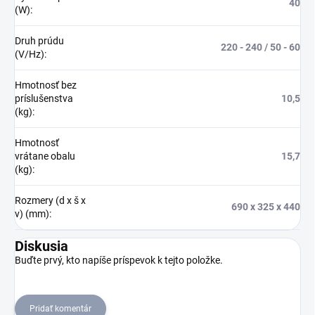
40
(W)
:
Druh prúdu
220 - 240 / 50 - 60
(V/Hz)
:
Hmotnosť bez
príslušenstva
10,5
(kg)
:
Hmotnosť
vrátane obalu
15,7
(kg)
:
Rozmery (d x š x
690 x 325 x 440
v) (mm)
:
Diskusia
Buďte prvý, kto napíše príspevok k tejto položke.
Pridať komentár