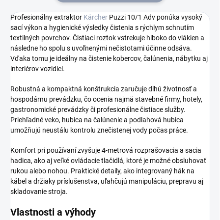
Profesionálny extraktor
Kärcher
Puzzi 10/1 Adv ponúka vysoký
sací výkon a hygienické výsledky čistenia s rýchlym schnutím
textilných povrchov. Čistiaci roztok vstrekuje hlboko do vlákien a
následne ho spolu s uvoľnenými nečistotami účinne odsáva.
Vďaka tomu je ideálny na čistenie kobercov, čalúnenia, nábytku aj
interiérov vozidiel.
Robustná a kompaktná konštrukcia zaručuje dlhú životnosť a
hospodárnu prevádzku, čo ocenia najmä stavebné firmy, hotely,
gastronomické prevádzky či profesionálne čistiace služby.
Priehľadné veko, hubica na čalúnenie a podlahová hubica
umožňujú neustálu kontrolu znečistenej vody počas práce.
Komfort pri používaní zvyšuje 4-metrová rozprašovacia a sacia
hadica, ako aj veľké ovládacie tlačidlá, ktoré je možné obsluhovať
rukou alebo nohou. Praktické detaily, ako integrovaný hák na
kábel a držiaky príslušenstva, uľahčujú manipuláciu, prepravu aj
skladovanie stroja.
Vlastnosti a výhody