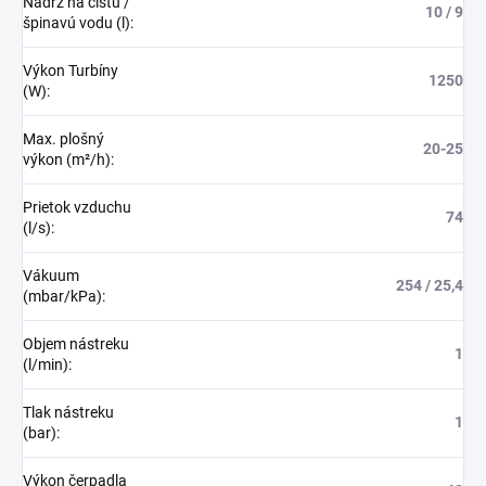
Nádrž na čistú /
10 / 9
špinavú vodu (l)
:
Výkon Turbíny
1250
(W)
:
Max. plošný
20-25
výkon (m²/h)
:
Prietok vzduchu
74
(l/s)
:
Vákuum
254 / 25,4
(mbar/kPa)
:
Objem nástreku
1
(l/min)
:
Tlak nástreku
1
(bar)
:
Výkon čerpadla