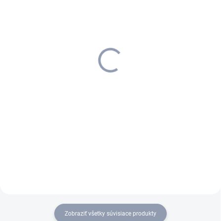
SKLADOM U DODÁVATEĽA (5-7
SKLADOM
PRAC. DNÍ)
Kärcher - hubica na
Kärcher - Rukoväť Puzzi,
čalúnenie, 4.130-001.0
4.130-000.0
49,52 €
73,91 €
40,26 € bez DPH
60,09 € bez DPH
Do košíka
Do košíka
Praktická hubica na čalúnenie
Modulárne využiteľná rukoväť
4.130-001.0 so šírkou 110 mm
pre podlahovú hubicu, hubicu
je určená na priame nasunutie
na čalúnenie a štrbinovú
na štandardnú rukoväť 4.130-
hubicu. Je vybavená priezorom
000.0 zo série Puzzi.
na kontrolu odsávaného
znečisteného roztoku.
Obsahuje prípojky...
Zobraziť všetky súvisiace produkty