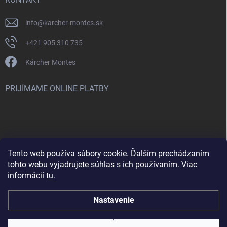
info
@
karcher-montes.sk
+421 905 310 735
Kärcher Montes
PRIJÍMAME ONLINE PLATBY
Tento web používa súbory cookie. Ďalším prechádzaním
Nenašli ste čo ste hľadali? Máte záujem o inú značku? Skúste
tohto webu vyjadrujete súhlas s ich používaním. Viac
navštíviť aj našu stránku Montclean.sk
informácií
tu
.
Nastavenie