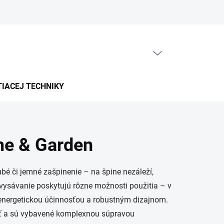
PRÁZDNY KOŠÍK
NÁKUPNÝ
KOŠÍK
TIACEJ TECHNIKY
me & Garden
bé či jemné zašpinenie – na špine nezáleží,
vysávanie poskytujú rôzne možnosti použitia – v
ou energetickou účinnosťou a robustným dizajnom.
iť a sú vybavené komplexnou súpravou