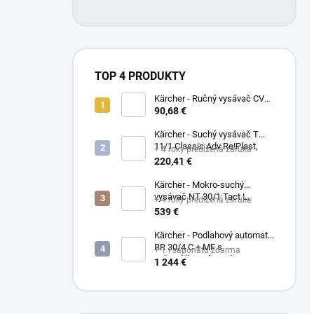
TOP 4 PRODUKTY
Kärcher - Ručný vysávač CVH
3, 1.198-353.0
90,68 €
Kärcher - Suchý vysávač T
11/1 Classic Adv Re!Plast,
+ 4 roky predĺžená záruka
1.527-213.0
220,41 €
Kärcher - Mokro-suchý
vysávač NT 30/1 Tact L,
+ 4 roky predĺžená záruka
1.148-201.0
539 €
Kärcher - Podlahový automat
BR 30/4 C + MF s
+ 1 l saponátu zdarma
mikrovláknovým valcom,
1 244 €
1.783-223.0