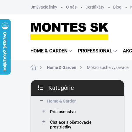
Prejsť
Umývacie linky
O nás
Certifikáty
Blog
na
obsah
HOME & GARDEN
PROFESSIONAL
AKC
Domov
Home & Garden
Mokro suché vysávače
B
Kategórie
o
Preskočiť
č
kategórie
n
Home & Garden
ý
Príslušenstvo
p
a
Čistiace a ošetrovacie
n
prostriedky