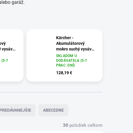
alebo garáž.
Kärcher -
ový
Akumulátorový
ý vysávač
mokro suchý vysávač
attery
WD 3-18 S V-17/20,
SKLADOM U
, 1.628-
1.628-575.0
(5-7
DODÁVATEĽA (5-7
PRAC. DNÍ)
128,19 €
PREDÁVANEJŠIE
ABECEDNE
30
položiek celkom