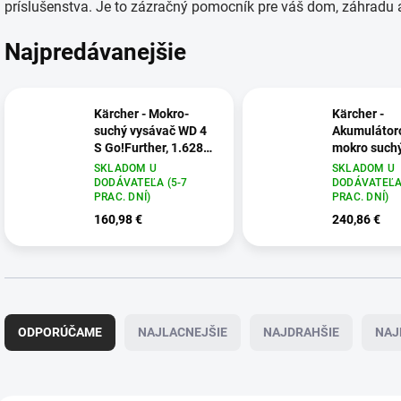
príslušenstva. Je to zázračný pomocník pre váš dom, záhradu 
Najpredávanejšie
Kärcher - Mokro-
Kärcher -
suchý vysávač WD 4
Akumulátor
S Go!Further, 1.628-
mokro such
262.0
WD 3-18 S B
SKLADOM U
SKLADOM U
Set V-17/20
DODÁVATEĽA (5-7
DODÁVATEĽA 
PRAC. DNÍ)
PRAC. DNÍ)
576.0
160,98 €
240,86 €
R
a
ODPORÚČAME
NAJLACNEJŠIE
NAJDRAHŠIE
NAJ
d
e
n