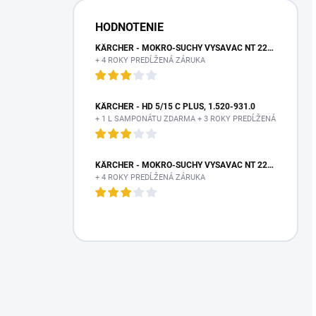
HODNOTENIE
KÄRCHER - MOKRO-SUCHÝ VYSÁVAČ NT 22/1 AP TE L, 1.378-610.0
+ 4 ROKY PREDĹŽENÁ ZÁRUKA
KÄRCHER - HD 5/15 C PLUS, 1.520-931.0
+ 1 L SAMPONÁTU ZDARMA + 3 ROKY PREDĹŽENÁ ZÁRUKA
KÄRCHER - MOKRO-SUCHÝ VYSÁVAČ NT 22/1 AP TE L, 1.378-610.0
+ 4 ROKY PREDĹŽENÁ ZÁRUKA