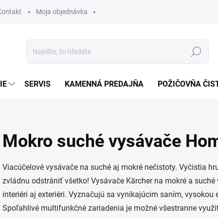
Kontakt
Moja objednávka
Hľadať
IE
SERVIS
KAMENNÁ PREDAJŇA
POŽIČOVŇA ČIS
Mokro suché vysávače Ho
Viacúčelové vysávače na suché aj mokré nečistoty. Vyčistia hru
zvládnu odstrániť všetko! Vysávače Kärcher na mokré a suché 
interiéri aj exteriéri. Vyznačujú sa vynikajúcim saním, vysok
Spoľahlivé multifunkčné zariadenia je možné všestranne využ