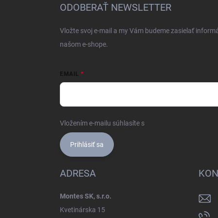
ä
ODOBERAŤ NEWSLETTER
t
i
Vložte svoj e-mail a my Vám budeme zasielať inform
e
našom e-shope.
EMAIL
Vložením e-mailu súhlasíte s
podmienkami ochrany 
Prihlásiť sa
ADRESA
KON
Montes SK, s.r.o.
Kvetinárska 15