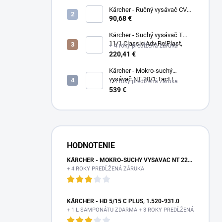
Kärcher - Ručný vysávač CVH
3, 1.198-353.0
90,68 €
Kärcher - Suchý vysávač T
11/1 Classic Adv Re!Plast,
+ 4 roky predĺžená záruka
1.527-213.0
220,41 €
Kärcher - Mokro-suchý
vysávač NT 30/1 Tact L,
+ 4 roky predĺžená záruka
1.148-201.0
539 €
HODNOTENIE
KÄRCHER - MOKRO-SUCHÝ VYSÁVAČ NT 22/1 AP TE L, 1.378-610.0
+ 4 ROKY PREDĹŽENÁ ZÁRUKA
KÄRCHER - HD 5/15 C PLUS, 1.520-931.0
+ 1 L SAMPONÁTU ZDARMA + 3 ROKY PREDĹŽENÁ ZÁRUKA