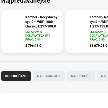
Najpredávanejšie
Kärcher - Recyklačný
Kärcher - R
systém WRP 1000
systém WRP
classic, 1.217-108.0
1.217-151.0
SKLADOM U
SKLADOM U
DODÁVATEĽA (5-7
DODÁVATEĽA 
PRAC. DNÍ)
PRAC. DNÍ)
3 796,43 €
11 679,08 €
R
a
ODPORÚČAME
NAJLACNEJŠIE
NAJDRAHŠIE
NAJ
d
e
n
i
V
e
ý
1.217-108.0
1.2
p
p