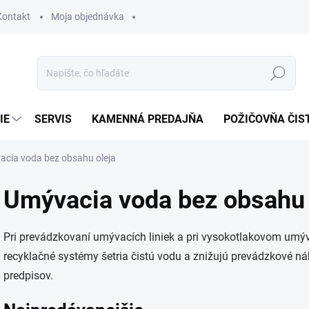
Kontakt
Moja objednávka
Hľadať
IE
SERVIS
KAMENNÁ PREDAJŇA
POŽIČOVŇA ČIS
cia voda bez obsahu oleja
Umývacia voda bez obsahu 
Pri prevádzkovaní umývacích liniek a pri vysokotlakovom umýv
recyklačné systémy šetria čistú vodu a znižujú prevádzkové n
predpisov.