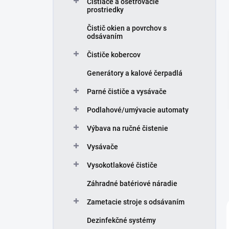
Čistiace a ošetrovacie
e
prostriedky
l
Čistič okien a povrchov s
odsávaním
Čističe kobercov
Generátory a kalové čerpadlá
Parné čističe a vysávače
Podlahové/umývacie automaty
Výbava na ručné čistenie
Vysávače
Vysokotlakové čističe
Záhradné batériové náradie
Zametacie stroje s odsávaním
Dezinfekčné systémy