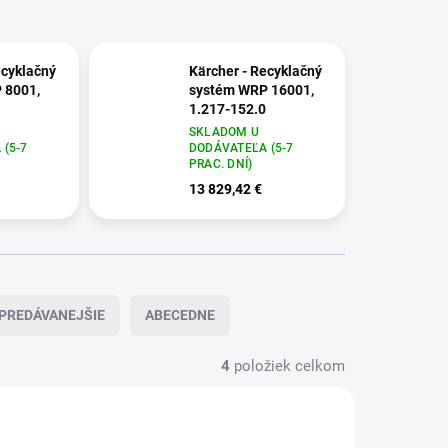
ecyklačný
Kärcher - Recyklačný
 8001,
systém WRP 16001,
1.217-152.0
SKLADOM U
(5-7
DODÁVATEĽA (5-7
PRAC. DNÍ)
13 829,42 €
PREDÁVANEJŠIE
ABECEDNE
4
položiek celkom
17-152.0
1.217-151.0