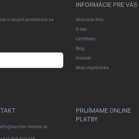
INFORMÁCIE PRE VÁS
ácie o nových produktoch na
Umývacie linky
O nás
Certifikáty
Blog
Kontakt
Moja objednávka
osobných údajov
TAKT
PRIJÍMAME ONLINE
PLATBY
info
@
karcher-montes.sk
+421 905 310 735