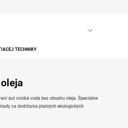
PRÁZDNY KOŠÍK
NÁKUPNÝ
KOŠÍK
TIACEJ TECHNIKY
oleja
aní áut vzniká voda bez obsahu oleja. Špeciálne
áklady za dodržania platných ekologických