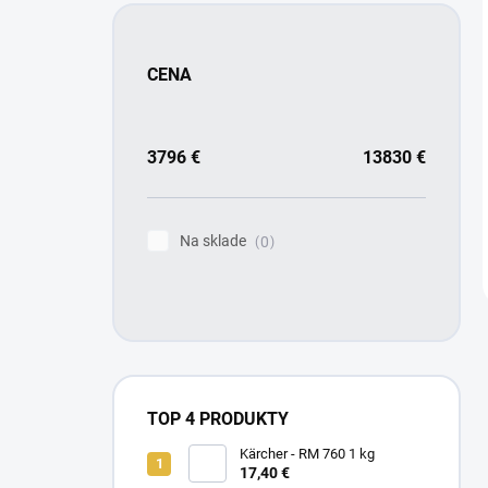
CENA
3796
€
13830
€
Na sklade
0
TOP 4 PRODUKTY
Kärcher - RM 760 1 kg
17,40 €