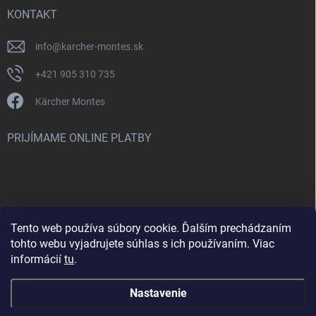
KONTAKT
info
@
karcher-montes.sk
+421 905 310 735
Kärcher Montes
PRIJÍMAME ONLINE PLATBY
Tento web používa súbory cookie. Ďalším prechádzaním
Nenašli ste čo ste hľadali? Máte záujem o inú značku? Skúste
tohto webu vyjadrujete súhlas s ich používaním. Viac
navštíviť aj našu stránku Montclean.sk
informácií
tu
.
Nastavenie