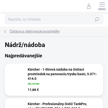
Prejsť
na
obsah
Hľadať
Čistiace a ošetrovacie prostriedky
Nádrž/nádoba
Najpredávanejšie
Kärcher - 1-litrová nádoba na čistiaci
prostriedok na penovaciu trysku basic, 5.071-
414.0
SKLADOM
11,66 €
Kärcher - Profesionálny čistič TankPro,