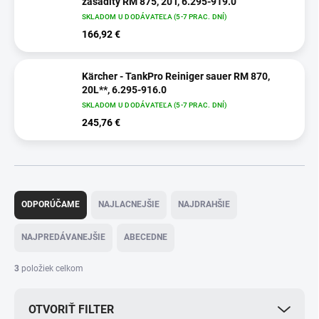
zásaditý RM 875, 20 l, 6.295-919.0
SKLADOM U DODÁVATEĽA (5-7 PRAC. DNÍ)
166,92 €
Kärcher - TankPro Reiniger sauer RM 870,
20L**, 6.295-916.0
SKLADOM U DODÁVATEĽA (5-7 PRAC. DNÍ)
245,76 €
R
a
ODPORÚČAME
NAJLACNEJŠIE
NAJDRAHŠIE
d
e
NAJPREDÁVANEJŠIE
ABECEDNE
n
i
3
položiek celkom
e
p
OTVORIŤ FILTER
r