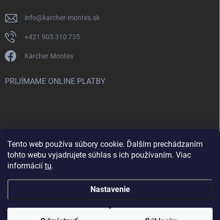
info
@
karcher-montes.sk
+421 905 310 735
Kärcher Montes
PRIJÍMAME ONLINE PLATBY
Tento web používa súbory cookie. Ďalším prechádzaním
Nenašli ste čo ste hľadali? Máte záujem o inú značku? Skúste
tohto webu vyjadrujete súhlas s ich používaním. Viac
navštíviť aj našu stránku Montclean.sk
informácií
tu
.
Nastavenie
Copyright 2026
karcher-montes.sk
. Všetky práva vyhradené.