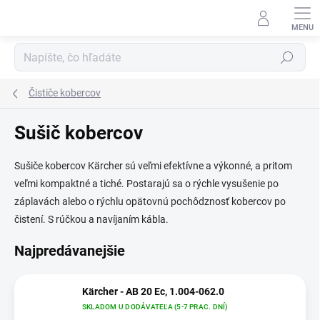
Prejsť
na
obsah
Hľadať
Čističe kobercov
Sušič kobercov
Sušiče kobercov Kärcher sú veľmi efektívne a výkonné, a pritom
veľmi kompaktné a tiché. Postarajú sa o rýchle vysušenie po
záplavách alebo o rýchlu opätovnú pochôdznosť kobercov po
čistení. S rúčkou a navíjaním kábla.
Najpredávanejšie
Kärcher - AB 20 Ec, 1.004-062.0
SKLADOM U DODÁVATEĽA (5-7 PRAC. DNÍ)