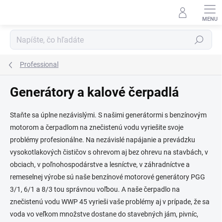
Prejsť
na
obsah
Hľadať
Professional
Generátory a kalové čerpadlá
Staňte sa úplne nezávislými. S našimi generátormi s benzínovým
motorom a čerpadlom na znečistenú vodu vyriešite svoje
problémy profesionálne. Na nezávislé napájanie a prevádzku
vysokotlakových čističov s ohrevom aj bez ohrevu na stavbách, v
obciach, v poľnohospodárstve a lesníctve, v záhradníctve a
remeselnej výrobe sú naše benzínové motorové generátory PGG
3/1, 6/1 a 8/3 tou správnou voľbou. A naše čerpadlo na
znečistenú vodu WWP 45 vyrieši vaše problémy aj v prípade, že sa
voda vo veľkom množstve dostane do stavebných jám, pivníc,