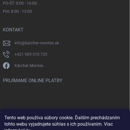
PO-ŠT: 8:00 - 16:00
PIA: 8:00 - 13:00
KONTAKT
info
@
karcher-montes.sk
+421 905 310 735
Kärcher Montes
PRIJÍMAME ONLINE PLATBY
Tento web používa súbory cookie. Ďalším prechádzaním
Nenašli ste čo ste hľadali? Máte záujem o inú značku? Skúste
tohto webu vyjadrujete súhlas s ich používaním. Viac
navštíviť aj našu stránku Montclean.sk