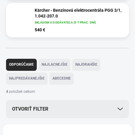
Kärcher - Benzínová elektrocentrála PGG 3/1,
1.042-207.0
SKLADOM U DODÁVATEĽA (5-7 PRAC. DNÍ)
540 €
R
a
ODPORÚČAME
NAJLACNEJŠIE
NAJDRAHŠIE
d
e
NAJPREDÁVANEJŠIE
ABECEDNE
n
i
4
položiek celkom
e
p
OTVORIŤ FILTER
r
o
d
V
u
ý