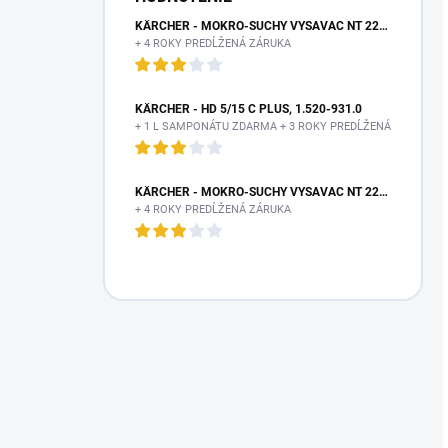
KÄRCHER - MOKRO-SUCHÝ VYSÁVAČ NT 22/1 AP TE L, 1.378-610.0
+ 4 ROKY PREDĹŽENÁ ZÁRUKA
KÄRCHER - HD 5/15 C PLUS, 1.520-931.0
+ 1 L SAMPONÁTU ZDARMA + 3 ROKY PREDĹŽENÁ ZÁRUKA
KÄRCHER - MOKRO-SUCHÝ VYSÁVAČ NT 22/1 AP TE L, 1.378-610.0
+ 4 ROKY PREDĹŽENÁ ZÁRUKA