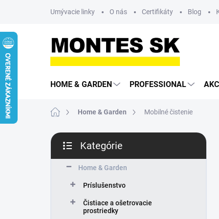
Prejsť
Umývacie linky
O nás
Certifikáty
Blog
na
obsah
HOME & GARDEN
PROFESSIONAL
AKC
Domov
Home & Garden
Mobilné čistenie
B
Kategórie
o
Preskočiť
č
kategórie
n
Home & Garden
ý
Príslušenstvo
p
a
Čistiace a ošetrovacie
n
prostriedky