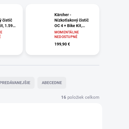
Kärcher -
 čistič
Nízkotlakový čistič
it, 1.599-
OC 4 + Bike Kit,
1.599-352.0
E
MOMENTÁLNE
É
NEDOSTUPNÉ
199,90 €
PREDÁVANEJŠIE
ABECEDNE
16
položiek celkom
28-230.0
1.599-351.0