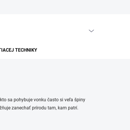
PRÁZDNY KOŠÍK
NÁKUPNÝ
KOŠÍK
TIACEJ TECHNIKY
: kto sa pohybuje vonku často si veľa špiny
ňuje zanechať prírodu tam, kam patrí.