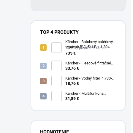
TOP 4 PRODUKTY
Kärcher - Batohový batériový
vysávač BVL 5/1 Bp, 1.394-
+ 4 roky predĺžená záruka
274.0
735 €
Kärcher - Fleecové filtračné
vrecká, 10 ks , BV 5/1, BVL
33,76 €
5/1 Bp, T 7/1, T 9/1, 6.904-
335.0
Kärcher - Vodný filter, 4.730-
059.0
18,76 €
Kärcher - Multifunkčná
kovová striekacia pištoľ
31,89 €
Premium, 2.645-271.0
HODNOTENIE