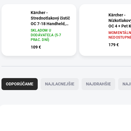
Kärcher -
Kärcher -
Strednotlakový čistič
Nízkotlakový
OC 7-18 Handheld,
OC 4 + Pet K
1.328-146.0
SKLADOM U
353.0
MOMENTÁLN
DODÁVATEĽA (5-7
NEDOSTUPN
PRAC. DNÍ)
179 €
109 €
R
a
ODPORÚČAME
NAJLACNEJŠIE
NAJDRAHŠIE
NAJ
d
e
n
i
V
e
ý
1.328-146.0
1.3
p
p
r
i