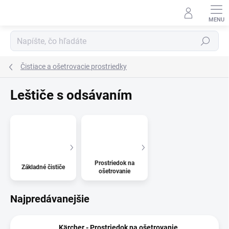
Prejsť
na
obsah
Hľadať
Čistiace a ošetrovacie prostriedky
Leštiče s odsávaním
Prostriedok na
Základné čističe
ošetrovanie
Najpredávanejšie
Kärcher - Prostriedok na ošetrovanie