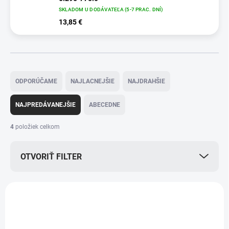
SKLADOM U DODÁVATEĽA (5-7 PRAC. DNÍ)
13,85 €
R
a
ODPORÚČAME
NAJLACNEJŠIE
NAJDRAHŠIE
d
e
NAJPREDÁVANEJŠIE
ABECEDNE
n
i
4
položiek celkom
e
p
OTVORIŤ FILTER
r
o
d
V
u
ý
k
6.295-778.0
p
t
i
o