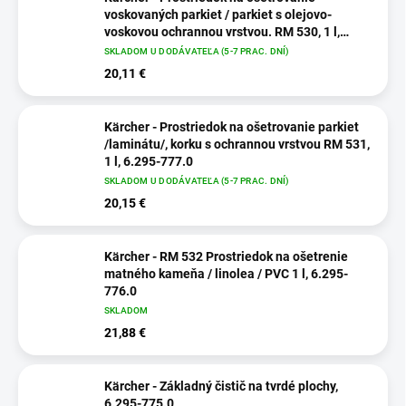
voskovaných parkiet / parkiet s olejovo-
voskovou ochrannou vrstvou. RM 530, 1 l,
6.295-778.0
SKLADOM U DODÁVATEĽA (5-7 PRAC. DNÍ)
20,11 €
Kärcher - Prostriedok na ošetrovanie parkiet
/laminátu/, korku s ochrannou vrstvou RM 531,
1 l, 6.295-777.0
SKLADOM U DODÁVATEĽA (5-7 PRAC. DNÍ)
20,15 €
Kärcher - RM 532 Prostriedok na ošetrenie
matného kameňa / linolea / PVC 1 l, 6.295-
776.0
SKLADOM
21,88 €
Kärcher - Základný čistič na tvrdé plochy,
6.295-775.0