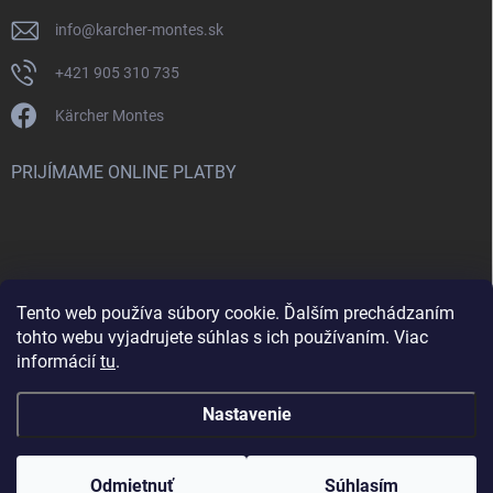
info
@
karcher-montes.sk
+421 905 310 735
Kärcher Montes
PRIJÍMAME ONLINE PLATBY
Tento web používa súbory cookie. Ďalším prechádzaním
Nenašli ste čo ste hľadali? Máte záujem o inú značku? Skúste
tohto webu vyjadrujete súhlas s ich používaním. Viac
navštíviť aj našu stránku Montclean.sk
informácií
tu
.
Nastavenie
Copyright 2026
karcher-montes.sk
. Všetky práva vyhradené.
Odmietnuť
Súhlasím