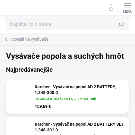
Prejsť
na
obsah
Hľadať
Špeciálne vysávače
Vysávače popola a suchých hmôt
Najpredávanejšie
Kärcher - Vysávač na popol AD 2 BATTERY,
1.348-300.0
SKLADOM U DODÁVATEĽA (5-7 PRAC. DNÍ)
159,69 €
Kärcher - Vysávač na popol AD 2 BATTERY SET,
1.348-301.0