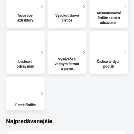
Akumulátorové
Tepovače-
Vysokotlakové
čističe okien s
extraktory
čističe
odsávaním
Vysávače s
Leštiče s
Čističe tvrdých
vodným filtrom
odsávaním
podláh
a parné
vysávače
Parné čističe
Najpredávanejšie