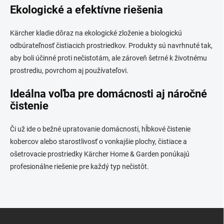
Ekologické a efektívne riešenia
Kärcher kladie dôraz na ekologické zloženie a biologickú
odbúrateľnosť čistiacich prostriedkov. Produkty sú navrhnuté tak,
aby boli účinné proti nečistotám, ale zároveň šetrné k životnému
prostrediu, povrchom aj používateľovi.
Ideálna voľba pre domácnosti aj náročné
čistenie
Či už ide o bežné upratovanie domácnosti, hĺbkové čistenie
kobercov alebo starostlivosť o vonkajšie plochy, čistiace a
ošetrovacie prostriedky Kärcher Home & Garden ponúkajú
profesionálne riešenie pre každý typ nečistôt.
Z
á