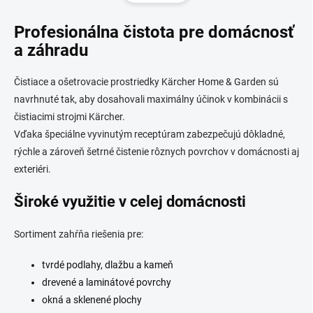
á
d
n
a
Profesionálna čistota pre domácnosť
k
c
o
i
a záhradu
e
v
p
a
Čistiace a ošetrovacie prostriedky Kärcher Home & Garden sú
r
n
v
navrhnuté tak, aby dosahovali maximálny účinok v kombinácii s
i
k
čistiacimi strojmi Kärcher.
e
y
Vďaka špeciálne vyvinutým receptúram zabezpečujú dôkladné,
v
ý
rýchle a zároveň šetrné čistenie rôznych povrchov v domácnosti aj
p
exteriéri.
i
s
Široké využitie v celej domácnosti
u
Sortiment zahŕňa riešenia pre:
tvrdé podlahy, dlažbu a kameň
drevené a laminátové povrchy
okná a sklenené plochy