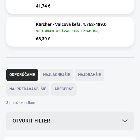
41,74 €
Kärcher - Valcová kefa, 4.762-489.0
SKLADOM U DODÁVATEĽA (5-7 PRAC. DNÍ)
68,39 €
R
a
ODPORÚČAME
NAJLACNEJŠIE
NAJDRAHŠIE
d
e
NAJPREDÁVANEJŠIE
ABECEDNE
n
i
3
položiek celkom
e
p
OTVORIŤ FILTER
r
o
d
V