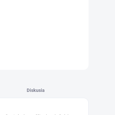
Pridať do košíka
ká z netkanej textílie s vysokým filtračným
rom pre hygienickú výmenu vrecka.
OPÝTAŤ SA
STRÁŽIŤ
Diskusia