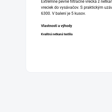
Extrémne pevné filtračné vrecká z netka
vreciek do vysávačov. S praktickým uzáv
6300. V balení je 5 kusov.
Vlastnosti a výhody
Kvalitná netkaná textília