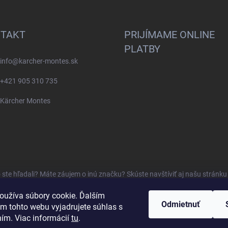
TAKT
PRIJÍMAME ONLINE
PLATBY
info
@
karcher-montes.sk
+421 905 310 735
Kärcher Montes
o ste hľadali? Máte záujem o inú značku? Skúste navštíviť aj našu stránk
oužíva súbory cookie. Ďalším
Odmietnuť
m tohto webu vyjadrujete súhlas s
ním. Viac informácií
tu
.