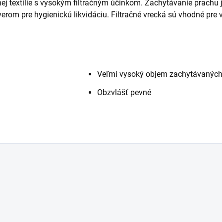
nej textílie s vysokým filtračným účinkom. Zachytávanie prachu 
erom pre hygienickú likvidáciu. Filtračné vrecká sú vhodné pre
Veľmi vysoký objem zachytávaných 
Obzvlášť pevné