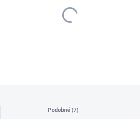
−
+
Extrémne pevné filtračné vrec
účinkom a praktickým uzáve
DETAILNÉ INFORMÁCIE
Podobné (7)