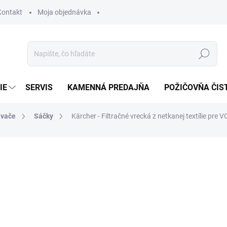
Kontakt
Moja objednávka
Hľadať
IE
SERVIS
KAMENNÁ PREDAJŇA
POŽIČOVŇA ČIS
ávače
Sáčky
Kärcher - Filtračné vrecká z netkanej textílie pre V
otenia
14,95 €
12,15 € bez DPH
Jednotková
SKLADOM
cena: