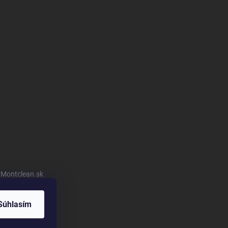
u Montclean.sk
Súhlasím