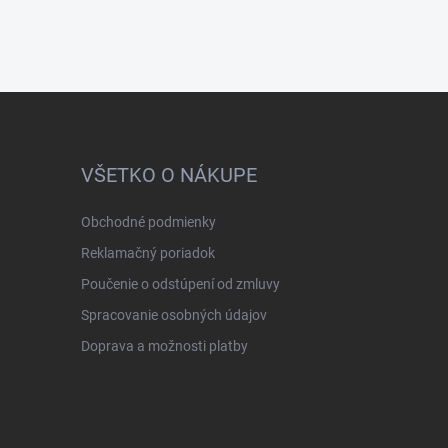
VŠETKO O NÁKUPE
Obchodné podmienky
Reklamačný poriadok
Poučenie o odstúpení od zmluvy
Spracovanie osobných údajov
Doprava a možnosti platby