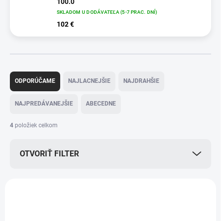
100.0
SKLADOM U DODÁVATEĽA (5-7 PRAC. DNÍ)
102 €
R
a
ODPORÚČAME
NAJLACNEJŠIE
NAJDRAHŠIE
d
e
NAJPREDÁVANEJŠIE
ABECEDNE
n
i
4
položiek celkom
e
p
OTVORIŤ FILTER
r
o
d
V
u
ý
k
1.445-100.0
p
t
i
o