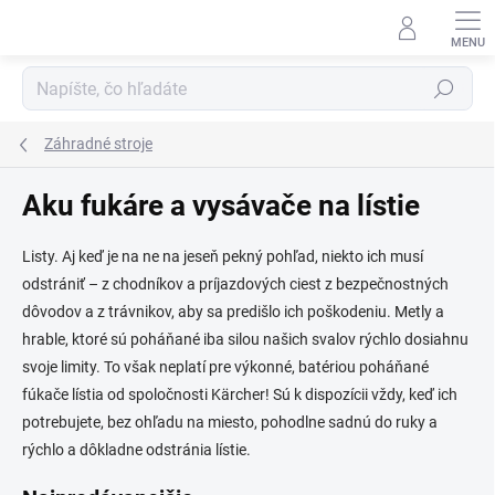
Prejsť
na
obsah
Hľadať
Záhradné stroje
Aku fukáre a vysávače na lístie
Listy. Aj keď je na ne na jeseň pekný pohľad, niekto ich musí
odstrániť – z chodníkov a príjazdových ciest z bezpečnostných
dôvodov a z trávnikov, aby sa predišlo ich poškodeniu. Metly a
hrable, ktoré sú poháňané iba silou našich svalov rýchlo dosiahnu
svoje limity. To však neplatí pre výkonné, batériou poháňané
fúkače lístia od spoločnosti Kärcher! Sú k dispozícii vždy, keď ich
potrebujete, bez ohľadu na miesto, pohodlne sadnú do ruky a
rýchlo a dôkladne odstránia lístie.