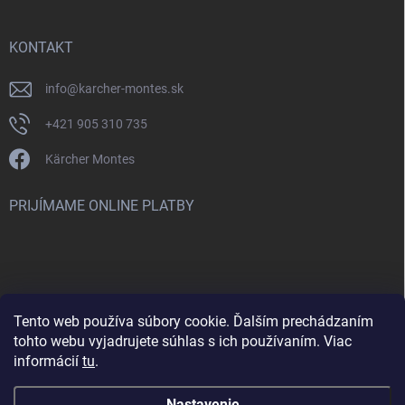
KONTAKT
info
@
karcher-montes.sk
+421 905 310 735
Kärcher Montes
PRIJÍMAME ONLINE PLATBY
Tento web používa súbory cookie. Ďalším prechádzaním
Nenašli ste čo ste hľadali? Máte záujem o inú značku? Skúste
tohto webu vyjadrujete súhlas s ich používaním. Viac
navštíviť aj našu stránku Montclean.sk
informácií
tu
.
Nastavenie