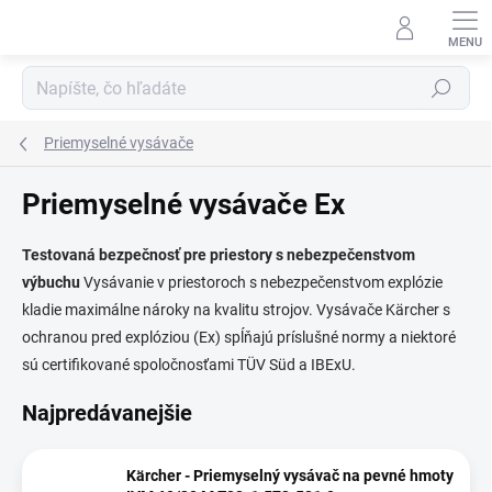
Prejsť
na
obsah
Hľadať
Priemyselné vysávače
Priemyselné vysávače Ex
Testovaná bezpečnosť pre priestory s nebezpečenstvom
výbuchu
Vysávanie v priestoroch s nebezpečenstvom explózie
kladie maximálne nároky na kvalitu strojov. Vysávače Kärcher s
ochranou pred explóziou (Ex) spĺňajú príslušné normy a niektoré
sú certifikované spoločnosťami TÜV Süd a IBExU.
Najpredávanejšie
Kärcher - Priemyselný vysávač na pevné hmoty