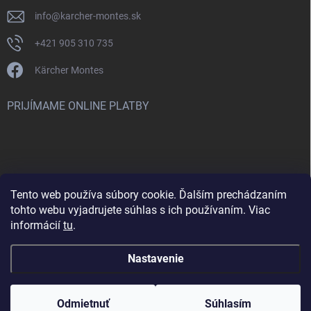
info
@
karcher-montes.sk
+421 905 310 735
Kärcher Montes
PRIJÍMAME ONLINE PLATBY
Tento web používa súbory cookie. Ďalším prechádzaním
Nenašli ste čo ste hľadali? Máte záujem o inú značku? Skúste
tohto webu vyjadrujete súhlas s ich používaním. Viac
navštíviť aj našu stránku Montclean.sk
informácií
tu
.
Nastavenie
Copyright 2026
karcher-montes.sk
. Všetky práva vyhradené.
Odmietnuť
Súhlasím