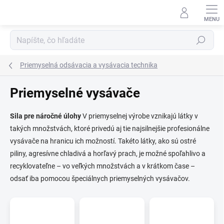
Prejsť
na
obsah
Hľadať
Priemyselná odsávacia a vysávacia technika
Priemyselné vysávače
Sila pre náročné úlohy
V priemyselnej výrobe vznikajú látky v
takých množstvách, ktoré privedú aj tie najsilnejšie profesionálne
vysávače na hranicu ich možností. Takéto látky, ako sú ostré
piliny, agresívne chladivá a horľavý prach, je možné spoľahlivo a
recyklovateľne – vo veľkých množstvách a v krátkom čase –
odsať iba pomocou špeciálnych priemyselných vysávačov.