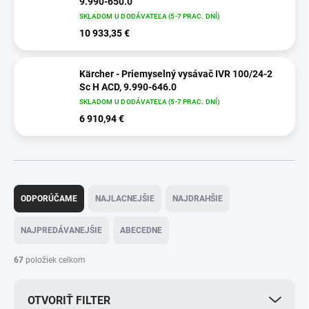
9.990-650.0
SKLADOM U DODÁVATEĽA (5-7 PRAC. DNÍ)
10 933,35 €
Kärcher - Priemyselný vysávač IVR 100/24-2
Sc H ACD, 9.990-646.0
SKLADOM U DODÁVATEĽA (5-7 PRAC. DNÍ)
6 910,94 €
R
a
ODPORÚČAME
NAJLACNEJŠIE
NAJDRAHŠIE
d
e
NAJPREDÁVANEJŠIE
ABECEDNE
n
i
67
položiek celkom
e
p
OTVORIŤ FILTER
r