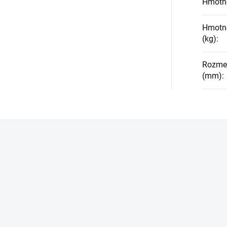
Hmotno
Hmotno
(kg)
:
Rozmery
(mm)
: