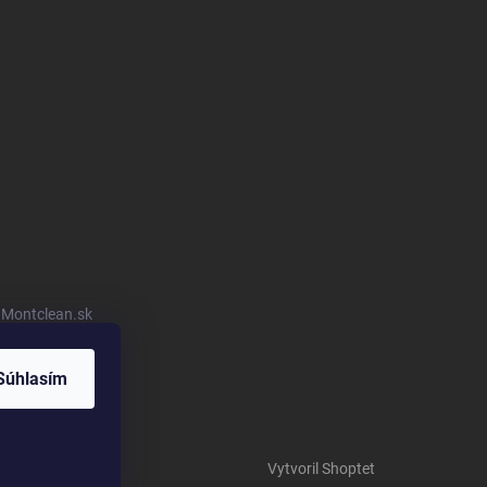
u Montclean.sk
Súhlasím
Vytvoril Shoptet