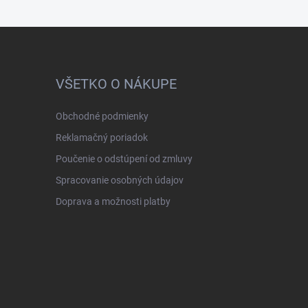
VŠETKO O NÁKUPE
Obchodné podmienky
Reklamačný poriadok
Poučenie o odstúpení od zmluvy
Spracovanie osobných údajov
Doprava a možnosti platby