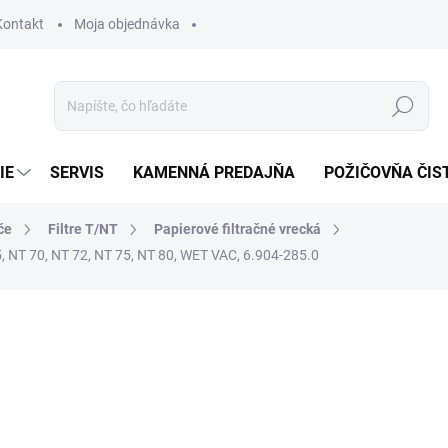
Kontakt
Moja objednávka
Hľadať
IE
SERVIS
KAMENNÁ PREDAJŇA
POŽIČOVŇA ČIS
če
Filtre T/NT
Papierové filtračné vrecká
 65, NT 70, NT 72, NT 75, NT 80, WET VAC, 6.904-285.0
otenia
56,27 €
45,75 € bez DPH
Jednotková
SKLADOM