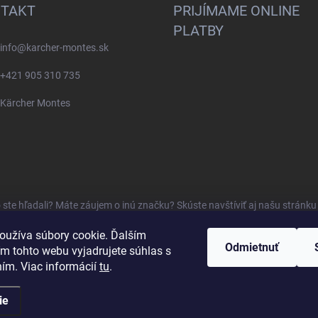
TAKT
PRIJÍMAME ONLINE
PLATBY
info
@
karcher-montes.sk
+421 905 310 735
Kärcher Montes
o ste hľadali? Máte záujem o inú značku? Skúste navštíviť aj našu stránk
oužíva súbory cookie. Ďalším
Odmietnuť
m tohto webu vyjadrujete súhlas s
ním. Viac informácií
tu
.
ie
dené.