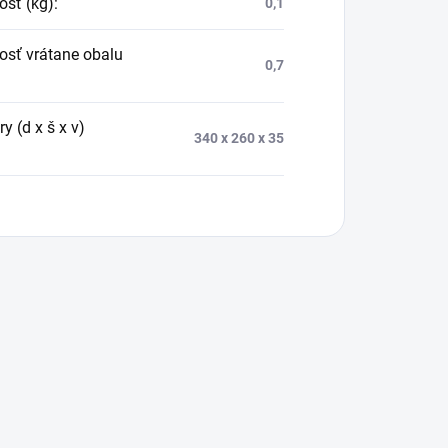
sť (kg)
:
0,1
sť vrátane obalu
0,7
 (d x š x v)
340 x 260 x 35