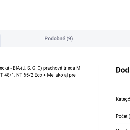
rániť všetky potrebné
odstránenie všetkých potreb
istoty. Vysávač má výklopný
nečistôt. Vďaka vysokému
ozok, čím šetrí čas
saciemu výkonu je vysávač
pulácie a zabezpečuje...
vhodné použiť...
Podobné (9)
ecká - BIA-(U, S, G, C) prachová trieda M
Dod
NT 48/1, NT 65/2 Eco + Me, ako aj pre
Kategó
Počet 