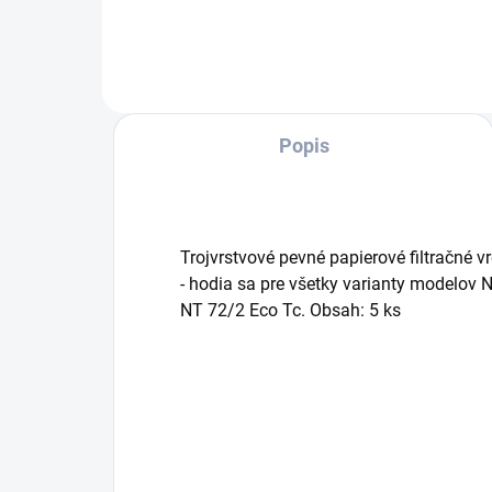
aj suchých nečistôt. Vysávač
odst
disponuje objemom nádrže 70 l a
neč
až tromi motormi, vďaka...
podv
mani
Popis
Trojvrstvové pevné papierové filtračné vr
- hodia sa pre všetky varianty modelov 
NT 72/2 Eco Tc. Obsah: 5 ks