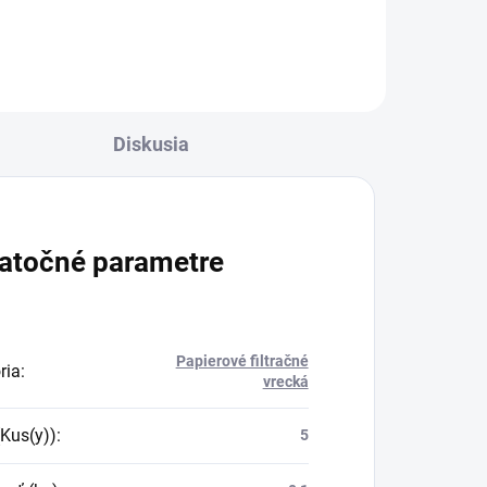
ných
pre rýchle, efektívne a pohodlné
odstraňovanie všetkých nečistôt.
Diskusia
atočné parametre
Papierové filtračné
ria
:
vrecká
(Kus(y))
:
5