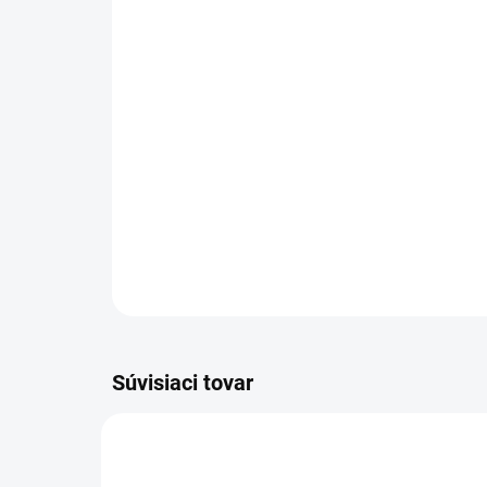
Súvisiaci tovar
4-ROČNÁ PREDĹŽENÁ
4-RO
1.667-270.0
ZÁRUKA