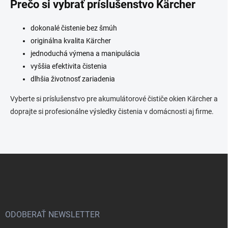
Prečo si vybrať príslušenstvo Kärcher
dokonalé čistenie bez šmúh
originálna kvalita Kärcher
jednoduchá výmena a manipulácia
vyššia efektivita čistenia
dlhšia životnosť zariadenia
Vyberte si príslušenstvo pre akumulátorové čističe okien Kärcher a
doprajte si profesionálne výsledky čistenia v domácnosti aj firme.
Z
á
p
ä
t
i
ODOBERAŤ NEWSLETTER
e