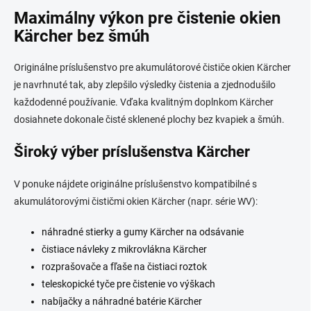
n
a
Maximálny výkon pre čistenie okien
k
c
o
i
Kärcher bez šmúh
e
v
p
a
Originálne príslušenstvo pre akumulátorové čističe okien Kärcher
r
n
v
je navrhnuté tak, aby zlepšilo výsledky čistenia a zjednodušilo
i
k
každodenné používanie. Vďaka kvalitným doplnkom Kärcher
e
y
dosiahnete dokonale čisté sklenené plochy bez kvapiek a šmúh.
v
ý
Široký výber príslušenstva Kärcher
p
i
s
V ponuke nájdete originálne príslušenstvo kompatibilné s
u
akumulátorovými čističmi okien Kärcher (napr. série WV):
náhradné stierky a gumy Kärcher na odsávanie
čistiace návleky z mikrovlákna Kärcher
rozprašovače a fľaše na čistiaci roztok
teleskopické tyče pre čistenie vo výškach
nabíjačky a náhradné batérie Kärcher