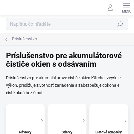
Prejsť
na
obsah
Hľadať
Príslušenstvo
Príslušenstvo pre akumulátorové
čističe okien s odsávaním
Príslušenstvo pre akumulátorové čističe okien Kärcher zvyšuje
výkon, predlžuje životnosť zariadenia a zabezpečuje dokonale
čisté okná bez šmúh.
Návleky
Stierky
Sieťové adaptéry