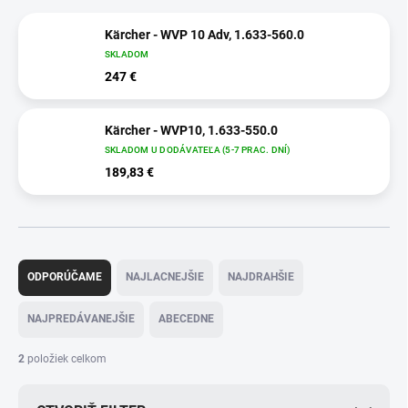
Kärcher - WVP 10 Adv, 1.633-560.0
SKLADOM
247 €
Kärcher - WVP10, 1.633-550.0
SKLADOM U DODÁVATEĽA (5-7 PRAC. DNÍ)
189,83 €
R
a
ODPORÚČAME
NAJLACNEJŠIE
NAJDRAHŠIE
d
e
NAJPREDÁVANEJŠIE
ABECEDNE
n
i
2
položiek celkom
e
p