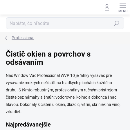
Prejsť
na
obsah
Hľadať
Professional
Čistič okien a povrchov s
odsávaním
Náš Window Vac Professional WVP 10 je ľahký vysávač pre
vysávanie mokrých nečistôt na hladkých plochách každého
druhu. S týmto robustným, profesionálnym ručným prístrojom
čistíte bez námahy a šmúh: vodorovne, kolmo a dokonca i nad
hlavou. Dokonalý k čisteniu okien, dlaždíc, vitrín, skriniek na víno,
zrkadiel…
Najpredávanejšie