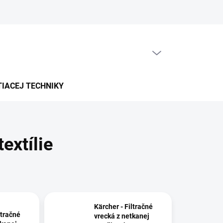
PRÁZDNY KOŠÍK
NÁKUPNÝ
KOŠÍK
TIACEJ TECHNIKY
extílie
Kärcher - Filtračné
ltračné
vrecká z netkanej