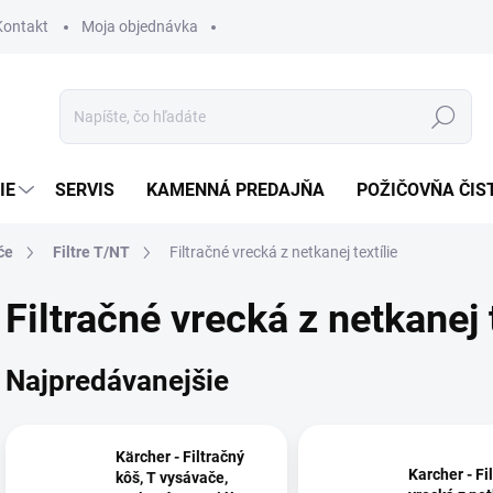
Kontakt
Moja objednávka
Hľadať
IE
SERVIS
KAMENNÁ PREDAJŇA
POŽIČOVŇA ČIS
če
Filtre T/NT
Filtračné vrecká z netkanej textílie
Filtračné vrecká z netkanej t
Najpredávanejšie
Kärcher - Filtračný
Karcher - Fi
kôš, T vysávače,