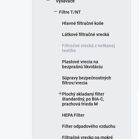
Vysávače
e
l
Filtre T/NT
Hlavné filtračné koše
Látkové filtračné vrecká
Filtračné vrecká z netkanej
textílie
Plastové vrecia na
bezprašnú likvidáciu
Súpravy bezpečnostných
filtrov/vrecia
Plochý skladaný filter
štandardný, po BIA-C,
prachová trieda M
HEPA Filter
Filter odpadového vzduchu
Filtračné vrecko na mokré