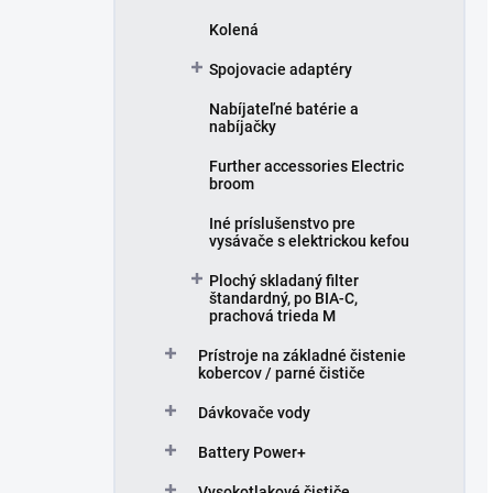
Kolená
Spojovacie adaptéry
Nabíjateľné batérie a
nabíjačky
Further accessories Electric
broom
Iné príslušenstvo pre
vysávače s elektrickou kefou
Plochý skladaný filter
štandardný, po BIA-C,
prachová trieda M
Prístroje na základné čistenie
kobercov / parné čističe
Dávkovače vody
Battery Power+
Vysokotlakové čističe