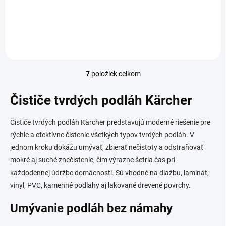
prispieva k dokonalým výsledkom leštenia na všetkých podlahách,
ako sú parkety, laminát, korok, kameň, linoleum alebo...
7
položiek celkom
O
v
l
Čističe tvrdých podláh Kärcher
á
d
Čističe tvrdých podláh Kärcher predstavujú moderné riešenie pre
a
c
rýchle a efektívne čistenie všetkých typov tvrdých podláh. V
i
jednom kroku dokážu umývať, zbierať nečistoty a odstraňovať
e
mokré aj suché znečistenie, čím výrazne šetria čas pri
p
r
každodennej údržbe domácnosti. Sú vhodné na dlažbu, laminát,
v
vinyl, PVC, kamenné podlahy aj lakované drevené povrchy.
k
y
Umývanie podláh bez námahy
v
ý