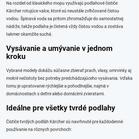
p
Na rozdiel od klasického mopu využívajú podlahové čističe
i
Kärcher rotujúce valce, ktoré sú neustále zvlhčované čistou
s
vodou. Špinavá voda sa pritom zhromažďuje do samostatnej
u
nádrže, takže podlaha je čistená vždy čistou vodou a zostáva
takmer okamžite suchá.
Vysávanie a umývanie v jednom
kroku
Vybrané modely dokážu súčasne zbierať prach, vlasy, omrvinky aj
mokré nečistoty bez potreby predchádzajúceho vysávania. Vďaka
tomu je upratovanie rýchlejšie a pohodlnejšie, najmä v
domácnostiach s deťmi alebo domácimi zvieratami.
Ideálne pre všetky tvrdé podlahy
Čističe tvrdých podláh Kärcher sú navrhnuté pre každodenné
používanie na rôznych povrchoch: