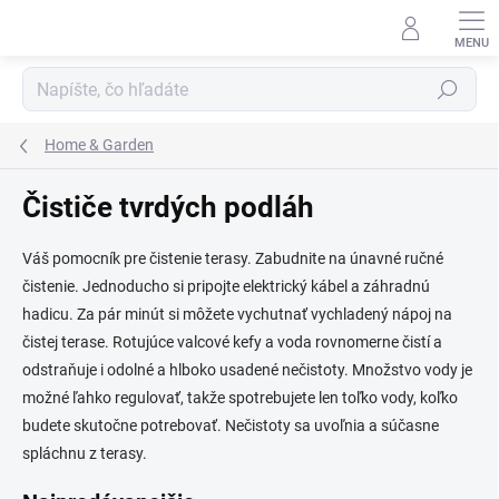
Prejsť
na
obsah
Hľadať
Home & Garden
Čističe tvrdých podláh
Váš pomocník pre čistenie terasy. Zabudnite na únavné ručné
čistenie. Jednoducho si pripojte elektrický kábel a záhradnú
hadicu. Za pár minút si môžete vychutnať vychladený nápoj na
čistej terase. Rotujúce valcové kefy a voda rovnomerne čistí a
odstraňuje i odolné a hlboko usadené nečistoty. Množstvo vody je
možné ľahko regulovať, takže spotrebujete len toľko vody, koľko
budete skutočne potrebovať. Nečistoty sa uvoľnia a súčasne
spláchnu z terasy.