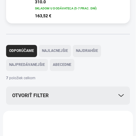
310.0
SKLADOM U DODÁVATEĽA (5-7 PRAC. DNÍ)
163,52 €
R
a
ODPORÚČAME
NAJLACNEJŠIE
NAJDRAHŠIE
d
e
NAJPREDÁVANEJŠIE
ABECEDNE
n
i
7
položiek celkom
e
p
OTVORIŤ FILTER
r
o
d
V
u
ý
+ DARČEK ZDARMA
k
1.055-701.0
p
AKCIA
t
i
TIP