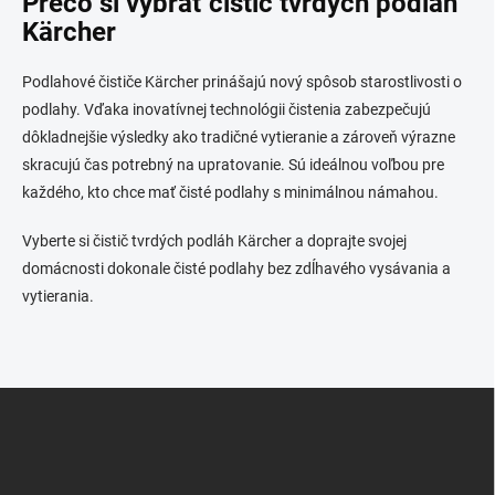
Prečo si vybrať čistič tvrdých podláh
Kärcher
Podlahové čističe Kärcher prinášajú nový spôsob starostlivosti o
podlahy. Vďaka inovatívnej technológii čistenia zabezpečujú
dôkladnejšie výsledky ako tradičné vytieranie a zároveň výrazne
skracujú čas potrebný na upratovanie. Sú ideálnou voľbou pre
každého, kto chce mať čisté podlahy s minimálnou námahou.
Vyberte si čistič tvrdých podláh Kärcher a doprajte svojej
domácnosti dokonale čisté podlahy bez zdĺhavého vysávania a
vytierania.
Z
á
p
ä