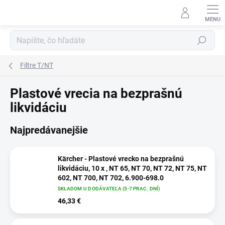
Prejsť
na
obsah
Hľadať
Filtre T/NT
Plastové vrecia na bezprašnú
likvidáciu
Najpredávanejšie
Kärcher - Plastové vrecko na bezprašnú
likvidáciu, 10 x , NT 65, NT 70, NT 72, NT 75, NT
602, NT 700, NT 702, 6.900-698.0
SKLADOM U DODÁVATEĽA (5-7 PRAC. DNÍ)
46,33 €