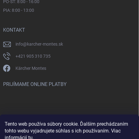
PO-ŠT: 8:00 - 16:00
PIA: 8:00 - 13:00
KONTAKT
info
@
karcher-montes.sk
+421 905 310 735
Kärcher Montes
PRIJÍMAME ONLINE PLATBY
Tento web používa súbory cookie. Ďalším prechádzaním
Nenašli ste čo ste hľadali? Máte záujem o inú značku? Skúste
tohto webu vyjadrujete súhlas s ich používaním. Viac
navštíviť aj našu stránku Montclean.sk
informácií
tu
.