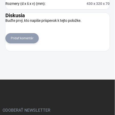
Rozmery (d x š x v) (mm)
:
430 x 320 x 70
Diskusia
Buďte prvý, kto napíše príspevok k tejto položke.
Pridať komentár
Z
á
p
ä
t
i
ODOBERAŤ NEWSLETTER