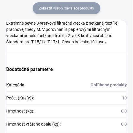
Zobraziť všetky súvisiace produkty
Extrémne pevné 3-vrstvové filtračné vrecká z netkanej textílie
prachovej triedy M. V porovnaní s papierovými filtračnými
vreckami ponúka netkaná textília 2- až 3-krát väčší objem.
Štandard pre T 15/1 a T 17/1. Obsah balenia: 10 kusov.
Dodatočné parametre
Kategória
:
Obľúbené produkty
Počet (Kus(y))
:
10
Hmotnosť (kg)
:
0,8
Hmotnosť vrátane obalu (kg)
:
0,8