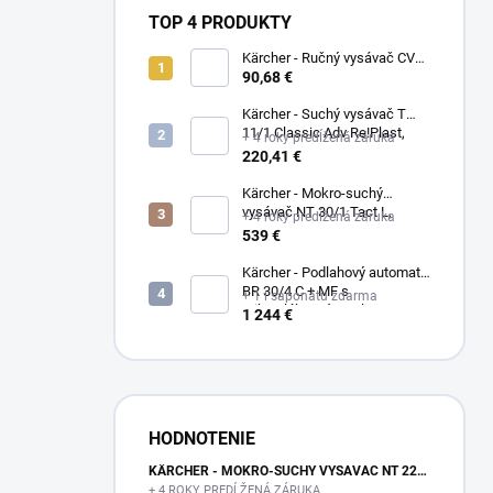
TOP 4 PRODUKTY
Kärcher - Ručný vysávač CVH
3, 1.198-353.0
90,68 €
Kärcher - Suchý vysávač T
11/1 Classic Adv Re!Plast,
+ 4 roky predĺžená záruka
1.527-213.0
220,41 €
Kärcher - Mokro-suchý
vysávač NT 30/1 Tact L,
+ 4 roky predĺžená záruka
1.148-201.0
539 €
Kärcher - Podlahový automat
BR 30/4 C + MF s
+ 1 l saponátu zdarma
mikrovláknovým valcom,
1 244 €
1.783-223.0
HODNOTENIE
KÄRCHER - MOKRO-SUCHÝ VYSÁVAČ NT 22/1 AP TE L, 1.378-610.0
+ 4 ROKY PREDĹŽENÁ ZÁRUKA