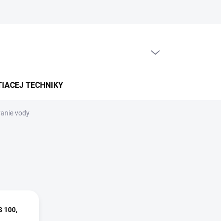
PRÁZDNY KOŠÍK
NÁKUPNÝ
KOŠÍK
TIACEJ TECHNIKY
anie vody
S 100,