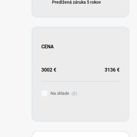
Predĺžená záruka 5 rokov
CENA
3002
€
3136
€
Na sklade
0