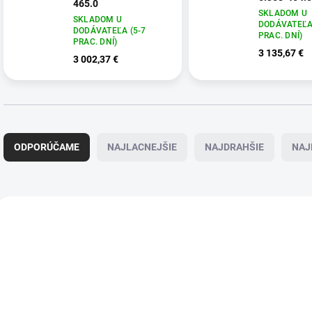
465.0
SKLADOM U
SKLADOM U
DODÁVATEĽA 
DODÁVATEĽA (5-7
PRAC. DNÍ)
PRAC. DNÍ)
3 135,67 €
3 002,37 €
R
a
ODPORÚČAME
NAJLACNEJŠIE
NAJDRAHŠIE
NAJ
d
e
n
i
V
e
ý
6.368-464.0
6.3
p
p
r
i
o
s
d
p
u
r
k
o