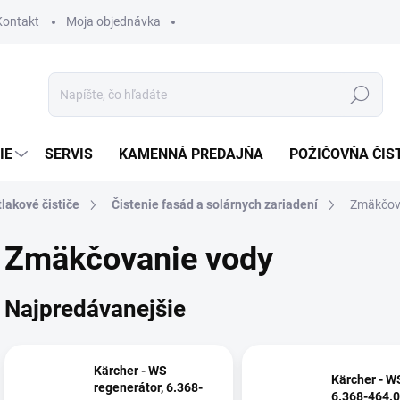
Kontakt
Moja objednávka
Hľadať
IE
SERVIS
KAMENNÁ PREDAJŇA
POŽIČOVŇA ČIS
lakové čističe
Čistenie fasád a solárnych zariadení
Zmäkčov
Zmäkčovanie vody
Najpredávanejšie
Kärcher - WS
Kärcher - W
regenerátor, 6.368-
6.368-464.0