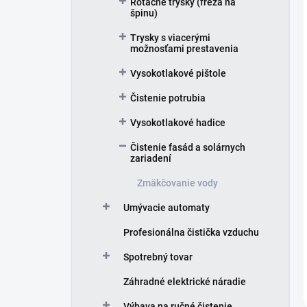
Rotačné trysky (fréza na
špinu)
Trysky s viacerými
možnosťami prestavenia
Vysokotlakové pištole
Čistenie potrubia
Vysokotlakové hadice
Čistenie fasád a solárnych
zariadení
Zmäkčovanie vody
Umývacie automaty
Profesionálna čistička vzduchu
Spotrebný tovar
Záhradné elektrické náradie
Výbava na ručné čistenie