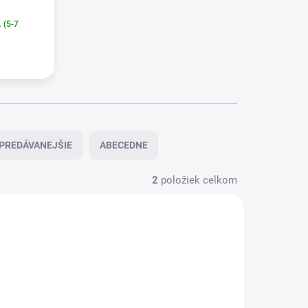
(5-7
PREDÁVANEJŠIE
ABECEDNE
2
položiek celkom
68-465.0