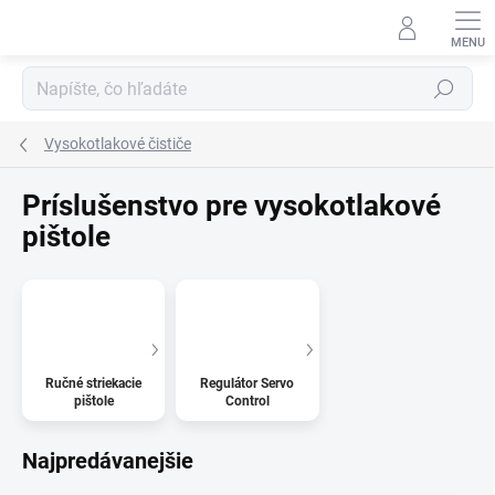
Prejsť
na
obsah
Hľadať
Vysokotlakové čističe
Príslušenstvo pre vysokotlakové
pištole
Ručné striekacie
Regulátor Servo
pištole
Control
Najpredávanejšie