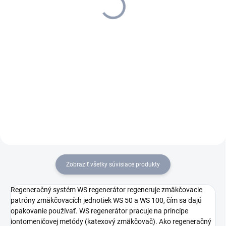
roky predĺžená záruka
2 549,33 € bez DPH
5 576,93 € bez DPH
Do košíka
Detail
Mobilná zmäkčovacia jednotka
Horúcovodný vysokotlakový
WS 100 zabraňuje zvyškom
čistič HDS 10/20-4 MX strednej
vápnika na čistených
triedy zabezpečuje vďaka 20 m
povrchoch. Špeciálna
vysokotlakovej hadici a 4-
iontomeničová živica
pólovému vodou chladenému
odstraňuje z vody uvoľnené
elektromotoru výkonné a
zložky vápnika.
účinné umývanie.
Zobraziť všetky súvisiace produkty
Regeneračný systém WS regenerátor regeneruje zmäkčovacie
patróny zmäkčovacích jednotiek WS 50 a WS 100, čím sa dajú
opakovanie používať. WS regenerátor pracuje na princípe
iontomeničovej metódy (katexový zmäkčovač). Ako regeneračný