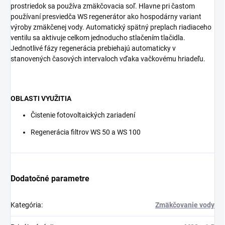
prostriedok sa používa zmäkčovacia soľ. Hlavne pri častom
používaní presviedča WS regenerátor ako hospodárny variant
výroby zmäkčenej vody. Automatický spätný preplach riadiaceho
ventilu sa aktivuje celkom jednoducho stlačením tlačidla.
Jednotlivé fázy regenerácia prebiehajú automaticky v
stanovených časových intervaloch vďaka vačkovému hriadeľu.
OBLASTI VYUŽITIA
Čistenie fotovoltaických zariadení
Regenerácia filtrov WS 50 a WS 100
Dodatočné parametre
Kategória
:
Zmäkčovanie vody