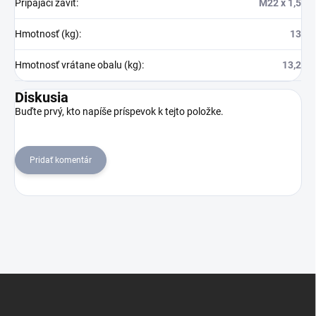
Pripájací závit
:
M22 x 1,5
Hmotnosť (kg)
:
13
Hmotnosť vrátane obalu (kg)
:
13,2
Diskusia
Buďte prvý, kto napíše príspevok k tejto položke.
Pridať komentár
Z
á
p