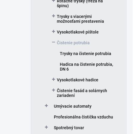
Rotačné trysky (fréza na
špinu)
Trysky s viacerými
možnosťami prestavenia
Vysokotlakové pištole
Čistenie potrubia
Trysky na čistenie potrubia
Hadica na čistenie potrubia,
DN 6
Vysokotlakové hadice
Čistenie fasád a solárnych
zariadení
Umývacie automaty
Profesionálna čistička vzduchu
Spotrebný tovar