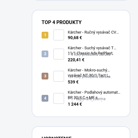
TOP 4 PRODUKTY
Kärcher - Ručný vysávač CVH
3, 1.198-353.0
90,68 €
Kärcher - Suchý vysávač T
11/1 Classic Adv Re!Plast,
+ 4 roky predĺžená záruka
1.527-213.0
220,41 €
Kärcher - Mokro-suchý
vysávač NT 30/1 Tact L,
+ 4 roky predĺžená záruka
1.148-201.0
539 €
Kärcher - Podlahový automat
BR 30/4 C + MF s
+ 1 l saponátu zdarma
mikrovláknovým valcom,
1 244 €
1.783-223.0