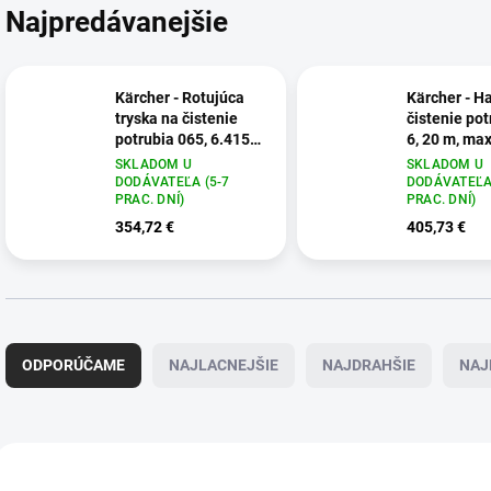
Najpredávanejšie
Kärcher - Rotujúca
Kärcher - H
tryska na čistenie
čistenie pot
potrubia 065, 6.415-
6, 20 m, max
440.0
6.110-008.0
SKLADOM U
SKLADOM U
DODÁVATEĽA (5-7
DODÁVATEĽA 
PRAC. DNÍ)
PRAC. DNÍ)
354,72 €
405,73 €
R
a
ODPORÚČAME
NAJLACNEJŠIE
NAJDRAHŠIE
NAJ
d
e
n
i
V
e
ý
6.110-008.0
6.4