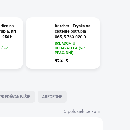
adica na
Kärcher - Tryska na
rubia, DN
čistenie potrubia
. 250 bar,
065, 5.763-020.0
SKLADOM U
(5-7
DODÁVATEĽA (5-7
PRAC. DNÍ)
45,21 €
PREDÁVANEJŠIE
ABECEDNE
5
položiek celkom
15-440.0
5.763-019.0