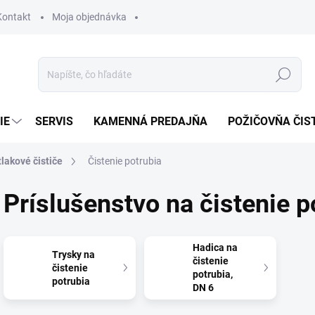
Kontakt
Moja objednávka
Hľadať
IE
SERVIS
KAMENNÁ PREDAJŇA
POŽIČOVŇA ČIS
lakové čističe
Čistenie potrubia
Príslušenstvo na čistenie p
Hadica na
Trysky na
čistenie
čistenie
potrubia,
potrubia
DN 6