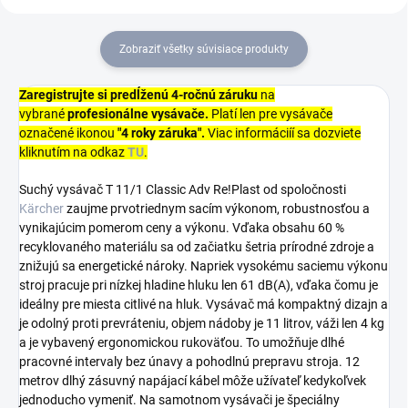
Zobraziť všetky súvisiace produkty
Zaregistrujte si predĺženú 4-ročnú záruku
na
vybrané
profesionálne vysávače.
Platí len pre vysávače
označené ikonou
"4 roky záruka".
Viac informáciíí sa dozviete
kliknutím na odkaz
TU
.
Suchý vysávač T 11/1 Classic Adv Re!Plast od spoločnosti
Kärcher
zaujme prvotriednym sacím výkonom, robustnosťou a
vynikajúcim pomerom ceny a výkonu. Vďaka obsahu 60 %
recyklovaného materiálu sa od začiatku šetria prírodné zdroje a
znižujú sa energetické nároky. Napriek vysokému saciemu výkonu
stroj pracuje pri nízkej hladine hluku len 61 dB(A), vďaka čomu je
ideálny pre miesta citlivé na hluk. Vysávač má kompaktný dizajn a
je odolný proti prevráteniu, objem nádoby je 11 litrov, váži len 4 kg
a je vybavený ergonomickou rukoväťou. To umožňuje dlhé
pracovné intervaly bez únavy a pohodlnú prepravu stroja. 12
metrov dlhý zásuvný napájací kábel môže užívateľ kedykoľvek
jednoducho vymeniť. Na samotnom vysávači je špeciálny