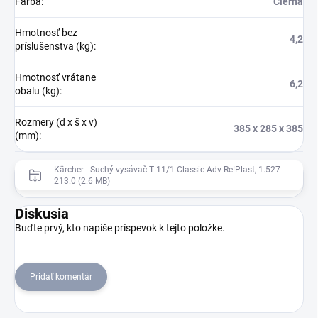
Farba
:
Čierna
Hmotnosť bez
4,2
príslušenstva (kg)
:
Hmotnosť vrátane
6,2
obalu (kg)
:
Rozmery (d x š x v)
385 x 285 x 385
(mm)
:
Kärcher - Suchý vysávač T 11/1 Classic Adv Re!Plast, 1.527-
213.0 (2.6 MB)
Diskusia
Buďte prvý, kto napíše príspevok k tejto položke.
Pridať komentár