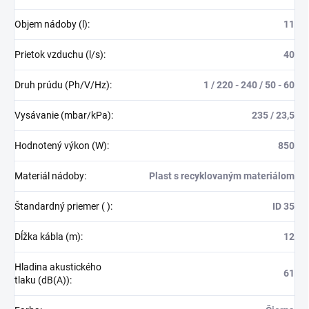
Objem nádoby (l)
:
11
Prietok vzduchu (l/s)
:
40
Druh prúdu (Ph/V/Hz)
:
1 / 220 - 240 / 50 - 60
Vysávanie (mbar/kPa)
:
235 / 23,5
Hodnotený výkon (W)
:
850
Materiál nádoby
:
Plast s recyklovaným materiálom
Štandardný priemer ( )
:
ID 35
Dĺžka kábla (m)
:
12
Hladina akustického
61
tlaku (dB(A))
: