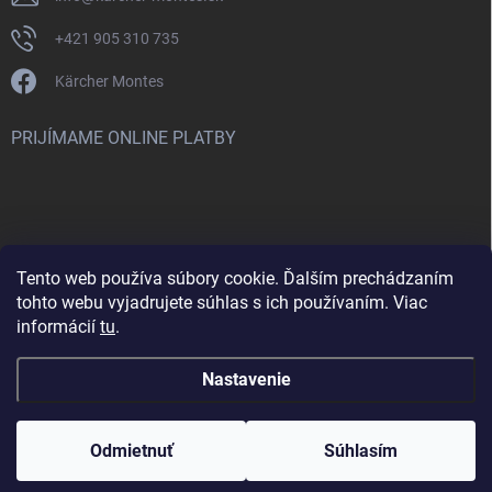
+421 905 310 735
Kärcher Montes
PRIJÍMAME ONLINE PLATBY
Tento web používa súbory cookie. Ďalším prechádzaním
Nenašli ste čo ste hľadali? Máte záujem o inú značku? Skúste
tohto webu vyjadrujete súhlas s ich používaním. Viac
navštíviť aj našu stránku Montclean.sk
informácií
tu
.
Nastavenie
Copyright 2026
karcher-montes.sk
. Všetky práva vyhradené.
Odmietnuť
Súhlasím
Vytvoril Shoptet