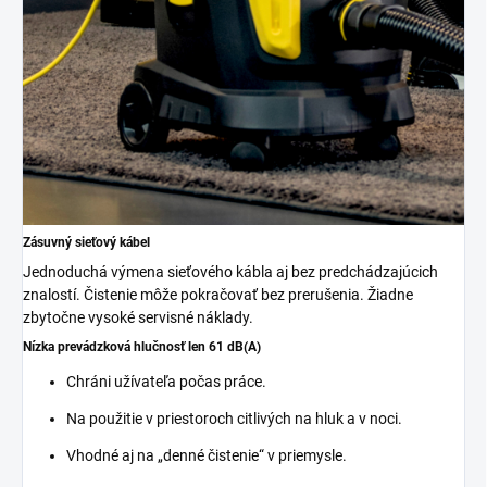
Zásuvný sieťový kábel
Jednoduchá výmena sieťového kábla aj bez predchádzajúcich
znalostí. Čistenie môže pokračovať bez prerušenia. Žiadne
zbytočne vysoké servisné náklady.
Nízka prevádzková hlučnosť len 61 dB(A)
Chráni užívateľa počas práce.
Na použitie v priestoroch citlivých na hluk a v noci.
Vhodné aj na „denné čistenie“ v priemysle.