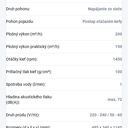
Druh pohonu
:
Napájanie zo siete
Pohon pojazdu
:
Postup otáčaním kefy
Plošný výkon (m²/h)
:
200
Plošný výkon praktický (m²/h)
:
150
Otáčky kief (rpm)
:
1450
Prítlačný tlak kief (g/cm²)
:
100
Spotreba vody (l/min)
:
1
Hladina akustického tlaku
max. 72
(dB(A))
:
Druh prúdu (V/Hz)
:
220 - 240 / 50 - 60
Rozmery (d x š x v) (mm)
:
495 x 340 x 1145