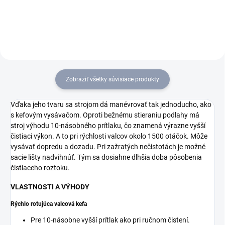
Zobraziť všetky súvisiace produkty
Vďaka jeho tvaru sa strojom dá manévrovať tak jednoducho, ako
s kefovým vysávačom. Oproti bežnému stieraniu podlahy má
stroj výhodu 10-násobného prítlaku, čo znamená výrazne vyšší
čistiaci výkon. A to pri rýchlosti valcov okolo 1500 otáčok. Môže
vysávať dopredu a dozadu. Pri zažratých nečistotách je možné
sacie lišty nadvihnúť. Tým sa dosiahne dlhšia doba pôsobenia
čistiaceho roztoku.
VLASTNOSTI A VÝHODY
Rýchlo rotujúca valcová kefa
Pre 10-násobne vyšší prítlak ako pri ručnom čistení.