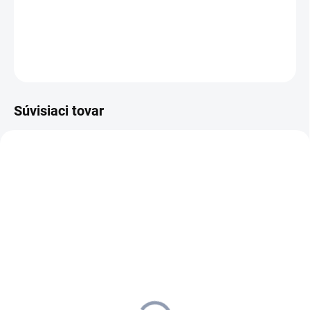
okien môže pokračovať s minimálnym prerušením.
DETAILNÉ INFORMÁCIE
OPÝTAŤ SA
STRÁŽIŤ
Súvisiaci tovar
1.633-510.0
9.733-024.0
SKLADOM U DODÁVATEĽA (5-7
MOMENTÁLNE NEDOSTUPNÉ
PRAC. DNÍ)
Kärcher - Čistič okien WV 6
Kärcher - Čistič okien WV 6
Plus, 1.633-510.0
Plus + úzka hubica, 9.733-
97,85 €
024.0