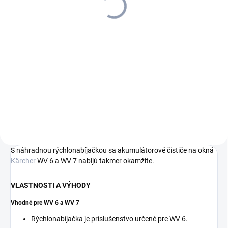
79,55 € bez DPH
112 €
91,06 € bez DPH
Detail
Do košíka
S inovačnou technológiou
stierok a ešte vyššou flexibilitou
Flexibilnejšie použitie vďaka
používania: akumulátorový
inovatívnej technológii stierok:
čistič okien s odsávaním WV 6
akumulátorový čistič okien WV
Plus pre čisté okná bez šmúh v
6 Plus s odsávaním pre čisté
čo najkratšom čase.
okná bez akýchkoľvek šmúh.
Balenie obsahuje aj malú...
S náhradnou rýchlonabíjačkou sa akumulátorové čističe na okná
Kärcher
WV 6 a WV 7 nabijú takmer okamžite.
VLASTNOSTI A VÝHODY
Vhodné pre WV 6 a WV 7
Rýchlonabíjačka je príslušenstvo určené pre WV 6.