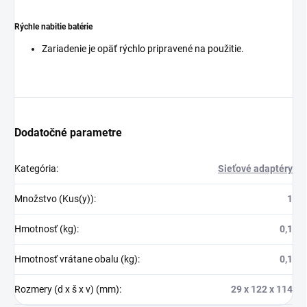
Rýchle nabitie batérie
Zariadenie je opäť rýchlo pripravené na použitie.
Dodatočné parametre
Kategória
:
Sieťové adaptéry
Množstvo (Kus(y))
:
1
Hmotnosť (kg)
:
0,1
Hmotnosť vrátane obalu (kg)
:
0,1
Rozmery (d x š x v) (mm)
:
29 x 122 x 114