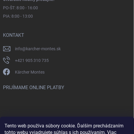
PO-ŠT: 8:00 - 16:00
PIA: 8:00 - 13:00
KONTAKT
info
@
karcher-montes.sk
+421 905 310 735
Kärcher Montes
PRIJÍMAME ONLINE PLATBY
Tento web používa súbory cookie. Ďalším prechádzaním
Nenašli ste čo ste hľadali? Máte záujem o inú značku? Skúste
tohto webu vyjadrujete súhlas s ich používaním. Viac
navštíviť aj našu stránku Montclean.sk