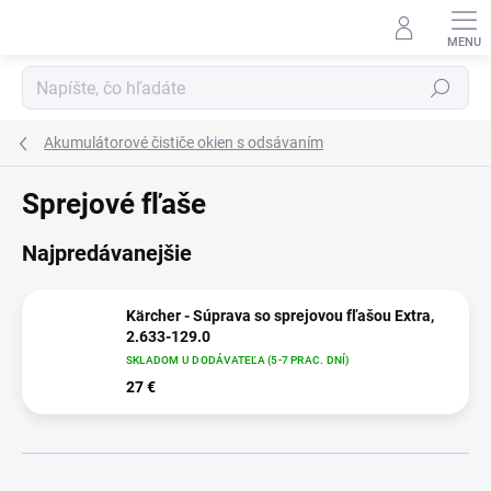
Prejsť
na
obsah
Hľadať
Akumulátorové čističe okien s odsávaním
Sprejové fľaše
Najpredávanejšie
Kärcher - Súprava so sprejovou fľašou Extra,
2.633-129.0
SKLADOM U DODÁVATEĽA (5-7 PRAC. DNÍ)
27 €
R