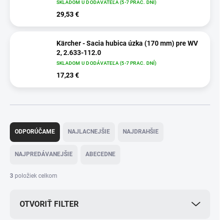
SKLADOM U DODÁVATEĽA (5-7 PRAC. DNÍ)
29,53 €
Kärcher - Sacia hubica úzka (170 mm) pre WV
2, 2.633-112.0
SKLADOM U DODÁVATEĽA (5-7 PRAC. DNÍ)
17,23 €
R
a
ODPORÚČAME
NAJLACNEJŠIE
NAJDRAHŠIE
d
e
NAJPREDÁVANEJŠIE
ABECEDNE
n
i
3
položiek celkom
e
p
OTVORIŤ FILTER
r
o