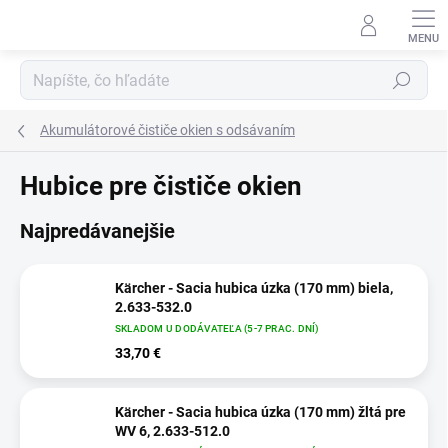
Prejsť
na
obsah
Hľadať
Akumulátorové čističe okien s odsávaním
Hubice pre čističe okien
Najpredávanejšie
Kärcher - Sacia hubica úzka (170 mm) biela,
2.633-532.0
SKLADOM U DODÁVATEĽA (5-7 PRAC. DNÍ)
33,70 €
Kärcher - Sacia hubica úzka (170 mm) žltá pre
WV 6, 2.633-512.0