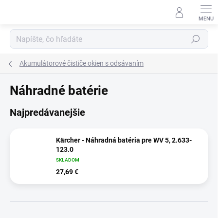
Prejsť
na
obsah
Hľadať
Akumulátorové čističe okien s odsávaním
Náhradné batérie
Najpredávanejšie
Kärcher - Náhradná batéria pre WV 5, 2.633-
123.0
SKLADOM
27,69 €
R