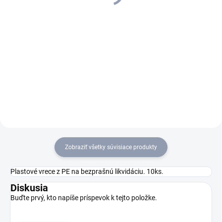
Do košíka
Do košíka
Mokro-suchý vysávač NT 30/1
Mokro-suchý vysávač T 30/1
Tact predstavuje vysávač s
Tact Te predstavuje výkonný a
robustnými komponentami s
efektívny stroj na vysávanie
dlhou životnosťou a vysokým
mokrých aj suchých nečistôt.
sacím výkonom, ktorý ponúka
Disponuje zásuvkou na
efektívne odstránenie mokrých i
pripojenie elektronáradia
suchých...
(automatické...
Zobraziť všetky súvisiace produkty
Plastové vrece z PE na bezprašnú likvidáciu. 10ks.
Diskusia
Buďte prvý, kto napíše príspevok k tejto položke.