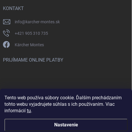
KONTAKT
info
@
karcher-montes.sk
+421 905 310 735
Kärcher Montes
PRIJÍMAME ONLINE PLATBY
Tento web používa súbory cookie. Ďalším prechádzaním
Nenašli ste čo ste hľadali? Máte záujem o inú značku? Skúste
tohto webu vyjadrujete súhlas s ich používaním. Viac
navštíviť aj našu stránku Montclean.sk
informácií
tu
.
Nastavenie