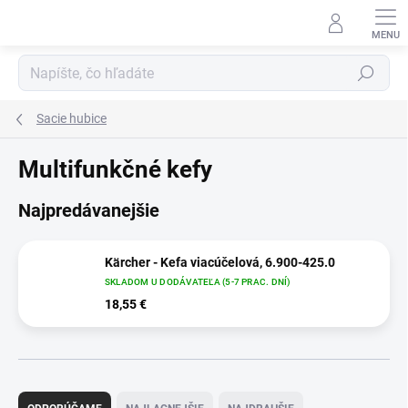
Prejsť
na
obsah
Hľadať
Sacie hubice
Multifunkčné kefy
Najpredávanejšie
Kärcher - Kefa viacúčelová, 6.900-425.0
SKLADOM U DODÁVATEĽA (5-7 PRAC. DNÍ)
18,55 €
R
a