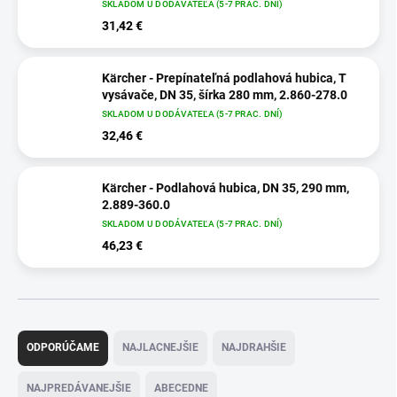
SKLADOM U DODÁVATEĽA (5-7 PRAC. DNÍ)
31,42 €
Kärcher - Prepínateľná podlahová hubica, T
vysávače, DN 35, šírka 280 mm, 2.860-278.0
SKLADOM U DODÁVATEĽA (5-7 PRAC. DNÍ)
32,46 €
Kärcher - Podlahová hubica, DN 35, 290 mm,
2.889-360.0
SKLADOM U DODÁVATEĽA (5-7 PRAC. DNÍ)
46,23 €
R
a
ODPORÚČAME
NAJLACNEJŠIE
NAJDRAHŠIE
d
e
NAJPREDÁVANEJŠIE
ABECEDNE