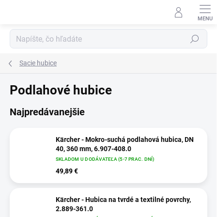
Prejsť
na
obsah
Hľadať
Sacie hubice
Podlahové hubice
Najpredávanejšie
Kärcher - Mokro-suchá podlahová hubica, DN
40, 360 mm, 6.907-408.0
SKLADOM U DODÁVATEĽA (5-7 PRAC. DNÍ)
49,89 €
Kärcher - Hubica na tvrdé a textilné povrchy,
2.889-361.0