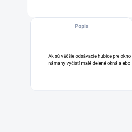
nab
bale
Popis
Ak sú väčšie odsávacie hubice pre okno v
námahy vyčistí malé delené okná alebo 