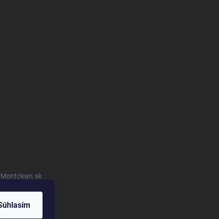
u Montclean.sk
Súhlasím