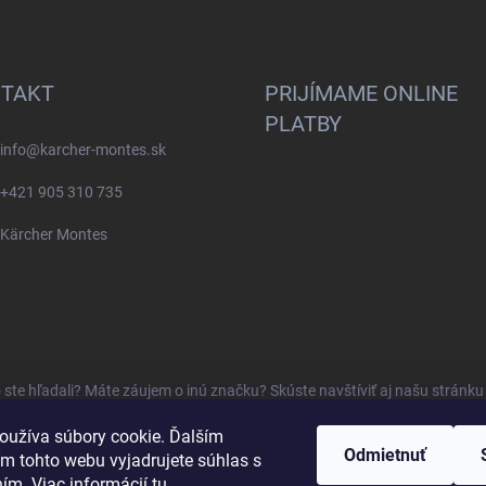
TAKT
PRIJÍMAME ONLINE
PLATBY
info
@
karcher-montes.sk
+421 905 310 735
Kärcher Montes
o ste hľadali? Máte záujem o inú značku? Skúste navštíviť aj našu stránk
oužíva súbory cookie. Ďalším
Odmietnuť
m tohto webu vyjadrujete súhlas s
ním. Viac informácií
tu
.