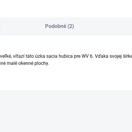
íjačka nie sú súčasťou
nia.
Podobné (2)
eľké, víťazí táto úzka sacia hubica pre WV 6. Vďaka svojej šírk
iné malé okenné plochy.