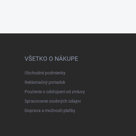
VŠETKO O NÁKUPE
Obchodné podmienky
Reklamačný poriadok
Poučenie o odstúpení od zmluvy
Spracovanie osobných údajov
Doprava a možnosti platby