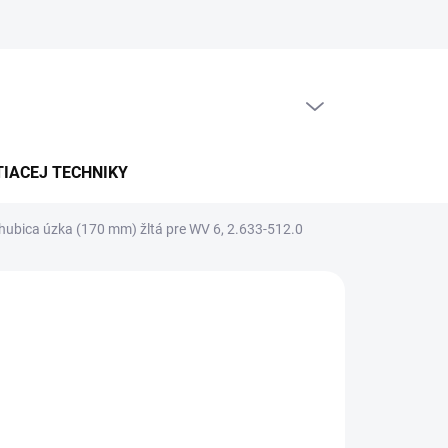
PRÁZDNY KOŠÍK
NÁKUPNÝ
KOŠÍK
TIACEJ TECHNIKY
 hubica úzka (170 mm) žltá pre WV 6, 2.633-512.0
5-7 PRAC. DNÍ)