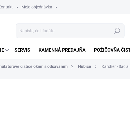
Kontakt
Moja objednávka
Hľadať
IE
SERVIS
KAMENNÁ PREDAJŇA
POŽIČOVŇA ČIS
ulátorové čističe okien s odsávaním
Hubice
Kärcher - Sacia
otenia
29,53 €
24,01 € bez DPH
Jednotková
SKLADOM U DODÁVATEĽA (
cena: