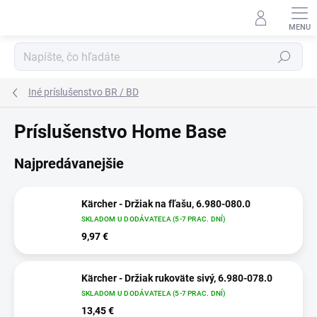
Prejsť
na
obsah
Hľadať
Iné príslušenstvo BR / BD
Príslušenstvo Home Base
Najpredávanejšie
Kärcher - Držiak na fľašu, 6.980-080.0
SKLADOM U DODÁVATEĽA (5-7 PRAC. DNÍ)
9,97 €
Kärcher - Držiak rukoväte sivý, 6.980-078.0
SKLADOM U DODÁVATEĽA (5-7 PRAC. DNÍ)
13,45 €