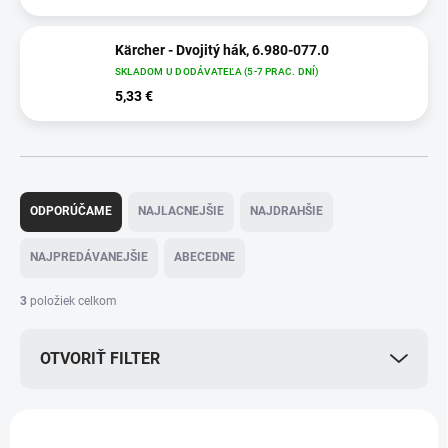
Kärcher - Dvojitý hák, 6.980-077.0
SKLADOM U DODÁVATEĽA (5-7 PRAC. DNÍ)
5,33 €
R
a
ODPORÚČAME
NAJLACNEJŠIE
NAJDRAHŠIE
d
e
NAJPREDÁVANEJŠIE
ABECEDNE
n
i
3
položiek celkom
e
p
OTVORIŤ FILTER
r
o
d
V
u
ý
6.980-080.0