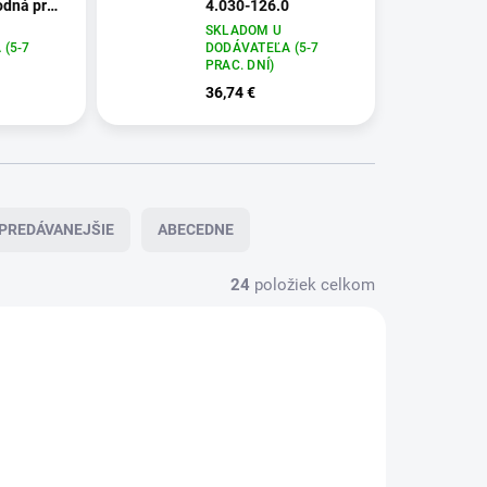
odná pre
4.030-126.0
dná,
SKLADOM U
38 mm,
(5-7
DODÁVATEĽA (5-7
PRAC. DNÍ)
36,74 €
PREDÁVANEJŠIE
ABECEDNE
24
položiek celkom
30-088.0
4.030-126.0