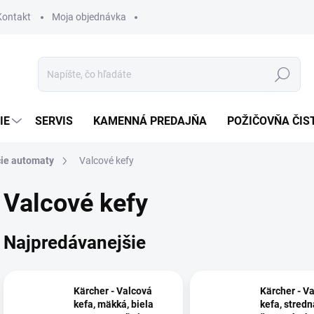
Kontakt
Moja objednávka
Hľadať
IE
SERVIS
KAMENNÁ PREDAJŇA
POŽIČOVŇA ČIS
ie automaty
Valcové kefy
Valcové kefy
Najpredávanejšie
Kärcher - Valcová
Kärcher - V
kefa, mäkká, biela
kefa, stredn