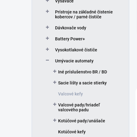
Vysávače
e
l
Prístroje na základné čistenie
kobercov / parné čističe
Dávkovače vody
Battery Power+
Vysokotlakové čističe
Umývacie automaty
Iné príslušenstvo BR / BD
Sacie lišty a sacie stierky
Valcové kefy
Valcové pady/hriadeľ
valcového padu
Kotúčové pady/unášače
Kotúčové kefy