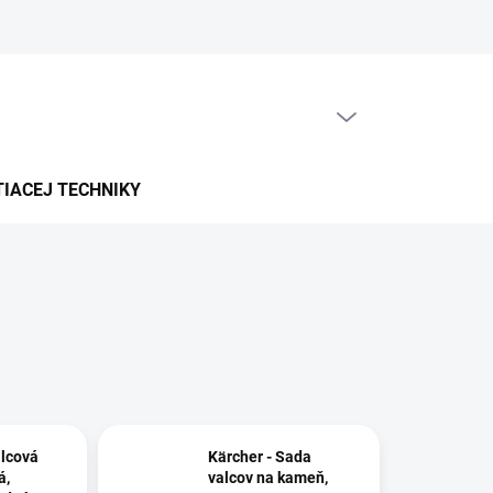
PRÁZDNY KOŠÍK
NÁKUPNÝ
KOŠÍK
TIACEJ TECHNIKY
alcová
Kärcher - Sada
á,
valcov na kameň,