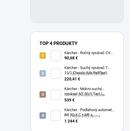
TOP 4 PRODUKTY
Kärcher - Ručný vysávač CVH
3, 1.198-353.0
90,68 €
Kärcher - Suchý vysávač T
11/1 Classic Adv Re!Plast,
+ 4 roky predĺžená záruka
1.527-213.0
220,41 €
Kärcher - Mokro-suchý
vysávač NT 30/1 Tact L,
+ 4 roky predĺžená záruka
1.148-201.0
539 €
Kärcher - Podlahový automat
BR 30/4 C + MF s
+ 1 l saponátu zdarma
mikrovláknovým valcom,
1 244 €
1.783-223.0