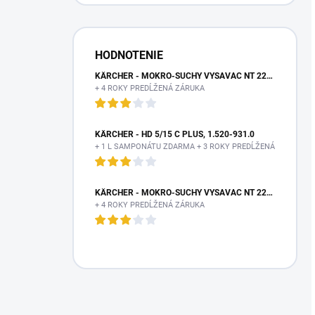
HODNOTENIE
KÄRCHER - MOKRO-SUCHÝ VYSÁVAČ NT 22/1 AP TE L, 1.378-610.0
+ 4 ROKY PREDĹŽENÁ ZÁRUKA
KÄRCHER - HD 5/15 C PLUS, 1.520-931.0
+ 1 L SAMPONÁTU ZDARMA + 3 ROKY PREDĹŽENÁ ZÁRUKA
KÄRCHER - MOKRO-SUCHÝ VYSÁVAČ NT 22/1 AP TE L, 1.378-610.0
+ 4 ROKY PREDĹŽENÁ ZÁRUKA