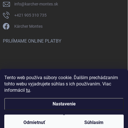
info
@
karcher-montes.sk
+421 905 310 735
Kärcher Montes
PRIJÍMAME ONLINE PLATBY
Tento web používa súbory cookie. Ďalším prechádzaním
Nenašli ste čo ste hľadali? Máte záujem o inú značku? Skúste
tohto webu vyjadrujete súhlas s ich používaním. Viac
navštíviť aj našu stránku Montclean.sk
informácií
tu
.
Nastavenie
Copyright 2026
karcher-montes.sk
. Všetky práva vyhradené.
Odmietnuť
Súhlasím