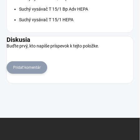
Suchý vysávač T 15/1 Bp Adv HEPA
Suchý vysávač T 15/1 HEPA
Diskusia
Buďte prvý, kto napíše príspevok k tejto položke.
Pridať komentár
Z
á
p