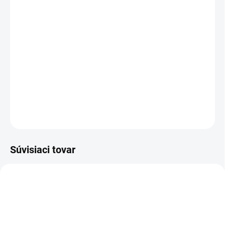
cena:
−
+
Pridať do košíka
Prepínateľná podlahová hubica so šírkou 280 mm a priemerom
DN 35 na čistenie textilných a tvrdých povrchov. Obsahuje
praktický parkovací hák.
DETAILNÉ INFORMÁCIE
OPÝTAŤ SA
STRÁŽIŤ
Súvisiaci tovar
AKCIA
AKCIA
1.527-300.0
1.527-308.0
4-ROČNÁ PREDĹŽENÁ
4-ROČNÁ PREDĹŽENÁ
ZÁRUKA
ZÁRUKA
ZADARMO