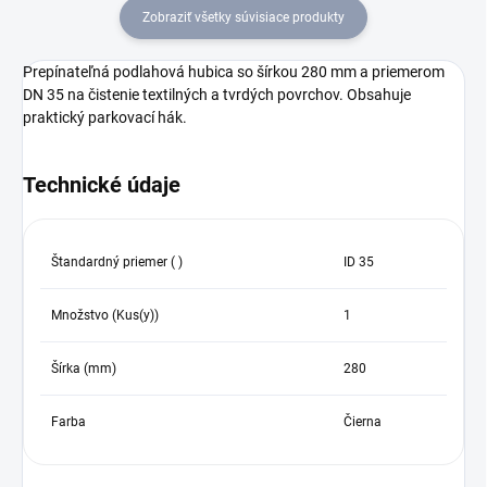
Zobraziť všetky súvisiace produkty
Prepínateľná podlahová hubica so šírkou 280 mm a priemerom
DN 35 na čistenie textilných a tvrdých povrchov. Obsahuje
praktický parkovací hák.
Technické údaje
Štandardný priemer ( )
ID 35
Množstvo (Kus(y))
1
Šírka (mm)
280
Farba
Čierna