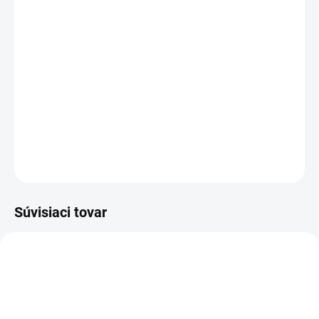
cena:
−
+
Pridať do košíka
Dôkladné odstraňovanie typicky zimného znečistenia, ako je soľ a
špina z ciest. Zabraňuje zamrznutiu čelného skla a zaručuje
výhľad bez šmúh a odleskov.
DETAILNÉ INFORMÁCIE
OPÝTAŤ SA
STRÁŽIŤ
Súvisiaci tovar
5-ROČNÁ PREDĹŽENÁ
VÝPREDAJ
1.324-041.0
1.324-550.0
ZÁRUKA
5-ROČNÁ PREDĹŽENÁ
ZÁRUKA