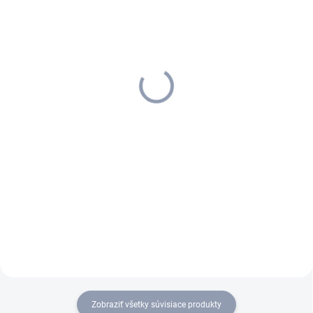
MOMENTÁLNE NEDOSTUPNÉ
MOMENTÁLNE NEDOSTUPNÉ
Kärcher - Nízkotlakový
Kärcher - OC 3 + Bicykel,
mobilný čistič OC 3 +
1.680-017.0
Turistika, 1.680-016.0
165,15 €
165,15 €
134,27 € bez DPH
134,27 € bez DPH
Detail
Detail
Perfektné na umývanie bicyklov
Ideálne na čistenie na cestách:
na cestách: mobilný tlakový
mobilný tlakový čistič Kärcher s
čistič Kärcher s lítium-iónovou
lítium-iónovou batériou a
batériou, nádržkou na vodu a
nádržou na vodu. Vrátane
jemným nízkym tlakom na
rôznych doplnkov pre
citlivé povrchy.
optimálne čistenie turistickej
výstroje.
Zobraziť všetky súvisiace produkty