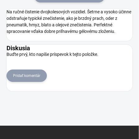
Na ručné čistenie dvojkolesových vozidiel. Šetrne a vysoko účinne
odstraňuje typické znečistenie, ako je brzdný prach, oder z
pneumatík, hmyz, blato a olejové znečistenia. Perfektné
spracovanie vďaka dobre priľnavému gélovému zloženiu.
Diskusia
Buďte prvý, kto napíše príspevok k tejto položke.
Pridať komentár
Z
á