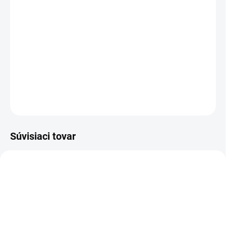
−
+
Pridať do košíka
Na ručné čistenie dvojkolesových vozidiel. Šetrne a vysoko účinne
odstraňuje typické znečistenie, ako je brzdný prach, oder z
pneumatík, hmyz, blato a olejové znečistenia.
DETAILNÉ INFORMÁCIE
OPÝTAŤ SA
STRÁŽIŤ
Súvisiaci tovar
1.680-016.0
1.680-017.0