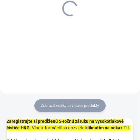
36,39 €
32,16 €
29,59 € bez DPH
26,15 € bez DPH
Do košíka
Do košíka
Flexibilná a extrémne odolná
proti zalomeniu vďaka vysoko
kvalitnému viacvrstvovému
tkanému materiálu. 20 metrov
dlhá záhradná hadica
Performance Plus zabezpečuje
konštantný...
Zobraziť všetky súvisiace produkty
Zaregistrujte si predĺženú 5-ročnú záruku na vysokotlakové
čističe H&G.
Viac informáciíí sa dozviete
kliknutím na odkaz
TU
.