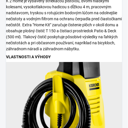
K 2 Home je vybavený striekacou pištoľou, dvomi hladkými
kolesami, vysokotlakovou hadicou s dĺžkou 4 m, pracovným
nadstavcom, tryskou s rotujúcim bodovým lúčom na odolnejšie
nečistoty a vodným filtrom na ochranu čerpadla pred čiastočkami
nečistôt. Extra "Home Kit" zaručuje čistenie plôch v okolí domu a
obsahuje plošný čistič T 150 a čistiaci prostriedok Patio & Deck
(500 ml). Tlakový čistič poskytuje pôsobivé výsledky na ľahkých
nečistotách a pri občasnom používaní, napríklad na bicykloch,
záhradnom náradí a záhradnom nábytku.
VLASTNOSTI A VÝHODY