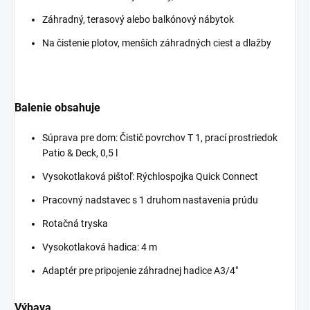
Záhradný, terasový alebo balkónový nábytok
Na čistenie plotov, menších záhradných ciest a dlažby
Balenie obsahuje
Súprava pre dom: Čistič povrchov T 1, prací prostriedok
Patio & Deck, 0,5 l
Vysokotlaková pištoľ: Rýchlospojka
Quick Connect
Pracovný nadstavec s 1 druhom nastavenia prúdu
Rotačná tryska
Vysokotlaková hadica: 4 m
Adaptér pre pripojenie záhradnej hadice A3/4"
Výbava