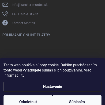
info
@
karcher-montes.sk
+421 905 310 735
Kärcher Montes
PRIJÍMAME ONLINE PLATBY
Tento web používa súbory cookie. Ďalším prechádzaním
Nenašli ste čo ste hľadali? Máte záujem o inú značku? Skúste
tohto webu vyjadrujete súhlas s ich používaním. Viac
navštíviť aj našu stránku Montclean.sk
informácií
tu
.
Nastavenie
Copyright 2026
karcher-montes.sk
. Všetky práva vyhradené.
Odmietnuť
Súhlasím