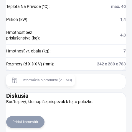
Teplota Na Prívode (°C)
:
max. 40
Príkon (kW)
:
1,4
Hmotnosť bez
4,8
príslušenstva (kg)
:
Hmotnosť vr. obalu (kg)
:
7
Rozmery (d X š X V) (mm)
:
242 x 280 x 783
Informácia o produkte (2.1 MB)
Diskusia
Buďte prvý, kto napíše príspevok k tejto položke.
Pridať komentár