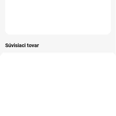
súprave "Home" sa postará o to, aby boli plochy okolo vášho
domu čisté.
DETAILNÉ INFORMÁCIE
OPÝTAŤ SA
STRÁŽIŤ
Súvisiaci tovar
2.643-144.0
2.645-318.0
SKLADOM U DODÁVATEĽA (5-7
SKLADOM
PRAC. DNÍ)
Kärcher - Hadica
Kärcher - Autošampón s
Performance Plus 1/2
penovacou tryskou 1l,
20m, 2.645-318.0
2.643-144.0