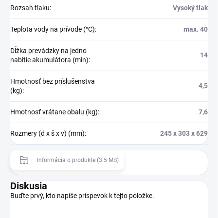
Rozsah tlaku
:
Vysoký tlak
Teplota vody na prívode (°C)
:
max. 40
Dĺžka prevádzky na jedno
14
nabitie akumulátora (min)
:
Hmotnosť bez príslušenstva
4,5
(kg)
:
Hmotnosť vrátane obalu (kg)
:
7,6
Rozmery (d x š x v) (mm)
:
245 x 303 x 629
Informácia o produkte (3.5 MB)
Diskusia
Buďte prvý, kto napíše príspevok k tejto položke.