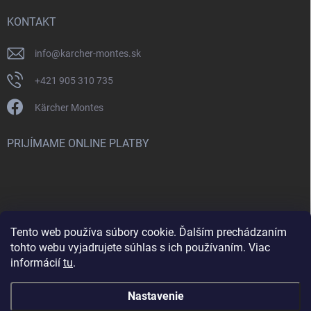
KONTAKT
info
@
karcher-montes.sk
+421 905 310 735
Kärcher Montes
PRIJÍMAME ONLINE PLATBY
Tento web používa súbory cookie. Ďalším prechádzaním
Nenašli ste čo ste hľadali? Máte záujem o inú značku? Skúste
tohto webu vyjadrujete súhlas s ich používaním. Viac
navštíviť aj našu stránku Montclean.sk
informácií
tu
.
Nastavenie