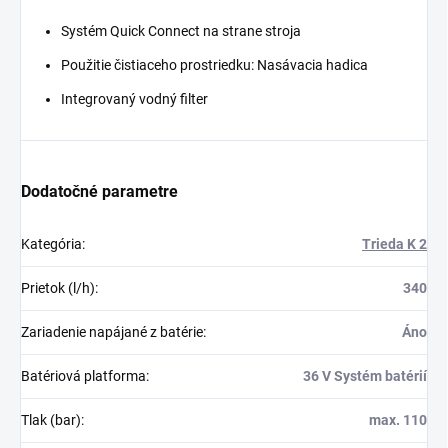
Systém
Quick Connect
na strane stroja
Použitie čistiaceho prostriedku: Nasávacia hadica
Integrovaný vodný filter
Dodatočné parametre
Kategória
:
Trieda K 2
Prietok (l/h)
:
340
Zariadenie napájané z batérie
:
Áno
Batériová platforma
:
36 V Systém batérií
Tlak (bar)
:
max. 110