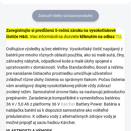
Zobraziť všetky súvisiace produkty
Zaregistrujte si predĺženú 5-ročnú záruku na vysokotlakové
čističe H&G.
Viac informáciíí sa dozviete
kliknutím na odkaz
TU
.
Oslňujúce výsledky aj bez elektriny: Vysokotlaký čistič napájaný z
batérií pre mnoho rôznych oblastí použitia, ako sú malé autá, člny,
záhradný nábytok, odpadkové koše a malé úlohy spojené s
upratovaním v domácnosti. Voľba štandardného, Boost a režimu
pre nanášanie čistiaceho prostriedku umožňuje užívateľovi
zvládnuť rôzne úlohy čistenia so správnym tlakom. Počas čistenia
vám analógový displej vysokotlakovej pištole vždy zobrazí
zvolený režim. Samostatné úrovne tlaku sa nastavujú jednoducho
prepínaním. Zariadenie je kompatibilné s vymeniteľnou batériou
36 V / 5,0 Ah z platformy 36 V
Kärcher
Battery Power. Batéria a
nabíjačka batérií sú k dispozícii samostatne ako voliteľné
príslušenstvo. K odberu vody z alternatívnych zdrojov vody je
možné pripojiť aj saciu hadicu Kärcher.
VLASTNOSTI A VÝHODY