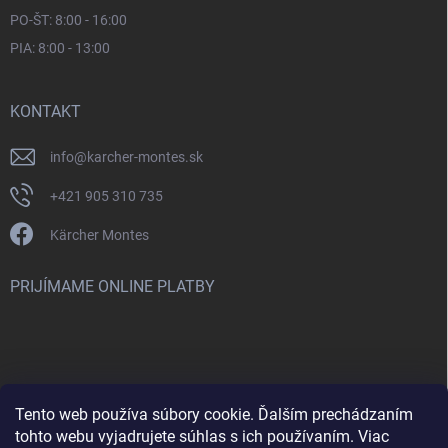
PO-ŠT: 8:00 - 16:00
PIA: 8:00 - 13:00
KONTAKT
info
@
karcher-montes.sk
+421 905 310 735
Kärcher Montes
PRIJÍMAME ONLINE PLATBY
Tento web používa súbory cookie. Ďalším prechádzaním
Nenašli ste čo ste hľadali? Máte záujem o inú značku? Skúste
tohto webu vyjadrujete súhlas s ich používaním. Viac
navštíviť aj našu stránku Montclean.sk