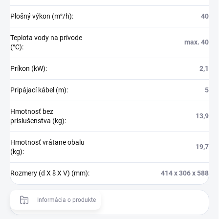
Plošný výkon (m²/h)
:
40
Teplota vody na prívode
max. 40
(°C)
:
Príkon (kW)
:
2,1
Pripájací kábel (m)
:
5
Hmotnosť bez
13,9
príslušenstva (kg)
:
Hmotnosť vrátane obalu
19,7
(kg)
:
Rozmery (d X š X V) (mm)
:
414 x 306 x 588
Informácia o produkte