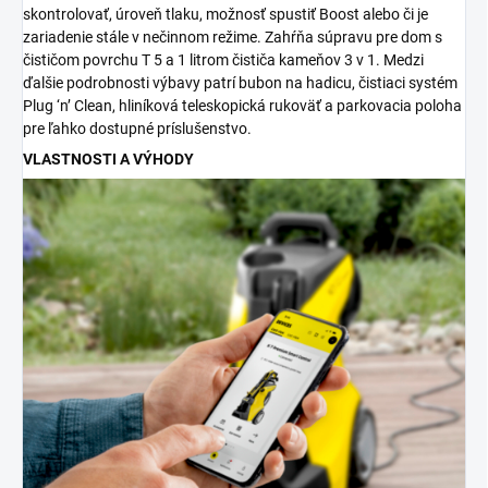
skontrolovať, úroveň tlaku, možnosť spustiť Boost alebo či je
zariadenie stále v nečinnom režime. Zahŕňa súpravu pre dom s
čističom povrchu T 5 a 1 litrom čističa kameňov 3 v 1. Medzi
ďalšie podrobnosti výbavy patrí bubon na hadicu, čistiaci systém
Plug ‘n’ Clean, hliníková teleskopická rukoväť a parkovacia poloha
pre ľahko dostupné príslušenstvo.
VLASTNOSTI A VÝHODY