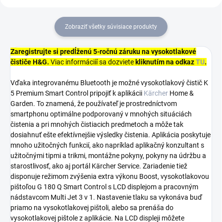
Zobraziť všetky súvisiace produkty
Zaregistrujte si predĺženú 5-ročnú záruku na vysokotlakové
čističe H&G.
Viac informáciíí sa dozviete
kliknutím na odkaz
TU
.
Vďaka integrovanému Bluetooth je možné vysokotlakový čistič K
5 Premium Smart Control pripojiť k aplikácii
Kärcher
Home &
Garden. To znamená, že používateľ je prostredníctvom
smartphonu optimálne podporovaný v mnohých situáciách
čistenia a pri mnohých čistiacich predmetoch a môže tak
dosiahnuť ešte efektívnejšie výsledky čistenia. Aplikácia poskytuje
mnoho užitočných funkcií, ako napríklad aplikačný konzultant s
užitočnými tipmi a trikmi, montážne pokyny, pokyny na údržbu a
starostlivosť, ako aj portál Kärcher Service. Zariadenie tiež
disponuje režimom zvýšenia extra výkonu Boost, vysokotlakovou
pištoľou G 180 Q Smart Control s LCD displejom a pracovným
nádstavcom Multi Jet 3 v 1. Nastavenie tlaku sa vykonáva buď
priamo na vysokotlakovej pištoli, alebo sa prenáša do
vysokotlakovej pištole z aplikácie. Na LCD displeji môžete