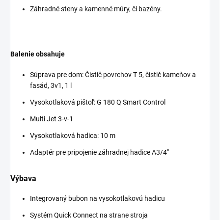
Záhradné steny a kamenné múry, či bazény.
Balenie obsahuje
Súprava pre dom: Čistič povrchov T 5, čistič kameňov a
fasád, 3v1, 1 l
Vysokotlaková pištoľ: G 180 Q Smart Control
Multi Jet 3-v-1
Vysokotlaková hadica: 10 m
Adaptér pre pripojenie záhradnej hadice A3/4"
Výbava
Integrovaný bubon na vysokotlakovú hadicu
Systém
Quick Connect
na strane stroja