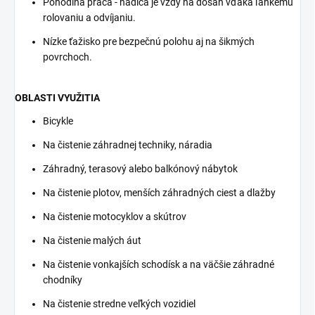
Pohodlná práca - hadica je vždy na dosah vďaka ľahkému
rolovaniu a odvíjaniu.
Nízke ťažisko pre bezpečnú polohu aj na šikmých
povrchoch.
OBLASTI VYUŽITIA
Bicykle
Na čistenie záhradnej techniky, náradia
Záhradný, terasový alebo balkónový nábytok
Na čistenie plotov, menších záhradných ciest a dlažby
Na čistenie motocyklov a skútrov
Na čistenie malých áut
Na čistenie vonkajších schodísk a na väčšie záhradné
chodníky
Na čistenie stredne veľkých vozidiel