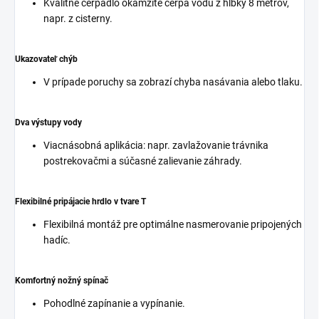
Kvalitné čerpadlo okamžite čerpá vodu z hĺbky 8 metrov,
napr. z cisterny.
Ukazovateľ chýb
V prípade poruchy sa zobrazí chyba nasávania alebo tlaku.
Dva výstupy vody
Viacnásobná aplikácia: napr. zavlažovanie trávnika
postrekovačmi a súčasné zalievanie záhrady.
Flexibilné pripájacie hrdlo v tvare T
Flexibilná montáž pre optimálne nasmerovanie pripojených
hadíc.
Komfortný nožný spínač
Pohodlné zapínanie a vypínanie.