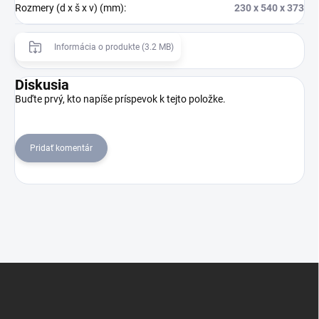
Rozmery (d x š x v) (mm)
:
230 x 540 x 373
Informácia o produkte (3.2 MB)
Diskusia
Buďte prvý, kto napíše príspevok k tejto položke.
Pridať komentár
Z
á
p
ä