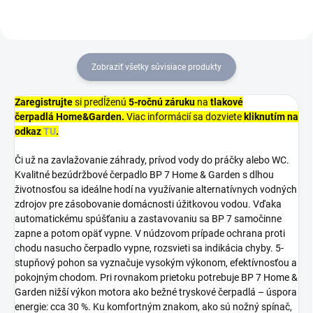
vodárňach – čím zvyšuje
životnosť...
Zobraziť všetky súvisiace produkty
Zaregistrujte
si predĺženú
5-ročnú záruku
na
tlakové
čerpadlá
Home&Garden.
Viac informácií sa dozviete
kliknutím na
odkaz
TU
.
Či už na zavlažovanie záhrady, prívod vody do práčky alebo WC.
Kvalitné bezúdržbové čerpadlo BP 7 Home & Garden s dlhou
životnosťou sa ideálne hodí na využívanie alternatívnych vodných
zdrojov pre zásobovanie domácnosti úžitkovou vodou. Vďaka
automatickému spúšťaniu a zastavovaniu sa BP 7 samočinne
zapne a potom opäť vypne. V núdzovom prípade ochrana proti
chodu nasucho čerpadlo vypne, rozsvieti sa indikácia chyby. 5-
stupňový pohon sa vyznačuje vysokým výkonom, efektívnosťou a
pokojným chodom. Pri rovnakom prietoku potrebuje BP 7 Home &
Garden nižší výkon motora ako bežné tryskové čerpadlá – úspora
energie: cca 30 %. Ku komfortným znakom, ako sú nožný spínač,