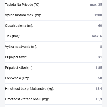
Teplota Na Prívode (°C)
:
max. 35
Výkon motora max. (W)
:
1200
Obsah balenia (m)
:
60
Tlak (bar)
:
max. 6
Výška nasávania (m)
:
8
Pripájací závit
:
G1
Pripájací kábel (m)
:
1,85
Frekvencia (Hz)
:
50
Hmotnosť bez príslušenstva (kg)
:
13,4
Hmotnosť vrátane obalu (kg)
:
15,3