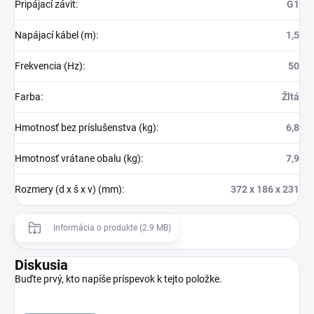
Pripájací závit
:
G1
Napájací kábel (m)
:
1,5
Frekvencia (Hz)
:
50
Farba
:
Žltá
Hmotnosť bez príslušenstva (kg)
:
6,8
Hmotnosť vrátane obalu (kg)
:
7,9
Rozmery (d x š x v) (mm)
:
372 x 186 x 231
Informácia o produkte (2.9 MB)
Diskusia
Buďte prvý, kto napíše príspevok k tejto položke.