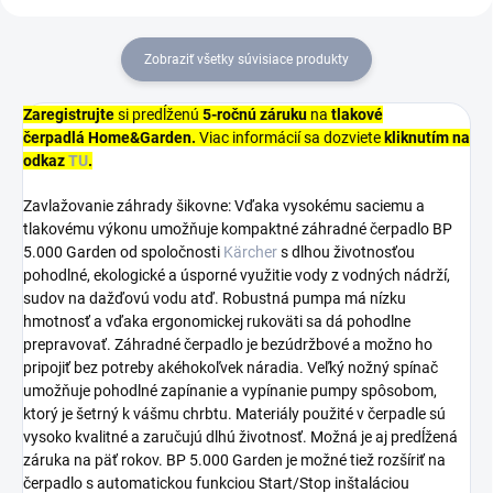
Zobraziť všetky súvisiace produkty
Zaregistrujte
si predĺženú
5-ročnú záruku
na
tlakové
čerpadlá
Home&Garden.
Viac informácií sa dozviete
kliknutím na
odkaz
TU
.
Zavlažovanie záhrady šikovne: Vďaka vysokému saciemu a
tlakovému výkonu umožňuje kompaktné záhradné čerpadlo BP
5.000 Garden od spoločnosti
Kärcher
s dlhou životnosťou
pohodlné, ekologické a úsporné využitie vody z vodných nádrží,
sudov na dažďovú vodu atď. Robustná pumpa má nízku
hmotnosť a vďaka ergonomickej rukoväti sa dá pohodlne
prepravovať. Záhradné čerpadlo je bezúdržbové a možno ho
pripojiť bez potreby akéhokoľvek náradia. Veľký nožný spínač
umožňuje pohodlné zapínanie a vypínanie pumpy spôsobom,
ktorý je šetrný k vášmu chrbtu. Materiály použité v čerpadle sú
vysoko kvalitné a zaručujú dlhú životnosť. Možná je aj predĺžená
záruka na päť rokov. BP 5.000 Garden je možné tiež rozšíriť na
čerpadlo s automatickou funkciou Start/Stop inštaláciou