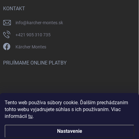
KONTAKT
info
@
karcher-montes.sk
+421 905 310 735
Kärcher Montes
PRIJÍMAME ONLINE PLATBY
Tento web používa súbory cookie. Ďalším prechádzaním
Nenašli ste čo ste hľadali? Máte záujem o inú značku? Skúste
tohto webu vyjadrujete súhlas s ich používaním. Viac
navštíviť aj našu stránku Montclean.sk
informácií
tu
.
Nastavenie