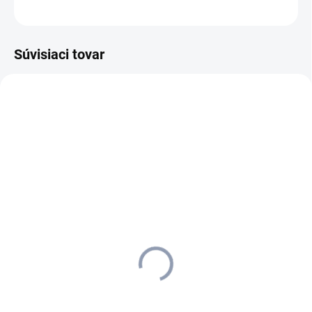
OPÝTAŤ SA
STRÁŽIŤ
Súvisiaci tovar
5-ROČNÁ PREDĹŽENÁ
1.645-350.0
1.645-353.0
ZÁRUKA
ZADARMO
SKLADOM U DODÁVATEĽA (5-7
MOMENTÁLNE NEDOSTUPNÉ
PRAC. DNÍ)
Kärcher - Záhradné
Kärcher - Záhradné
čerpadlo BP 2 Garden,
čerpadlo BP 3 Home
1.645-350.0
&amp; Garden, 1.645-
134 €
353.0
246,79 €
108,94 € bez DPH
+ 5 rokov predĺžená záruka
200,64 € bez DPH
Detail
Do košíka