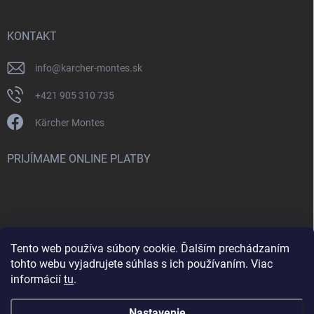
KONTAKT
info
@
karcher-montes.sk
+421 905 310 735
Kärcher Montes
PRIJÍMAME ONLINE PLATBY
Tento web používa súbory cookie. Ďalším prechádzaním
Nenašli ste čo ste hľadali? Máte záujem o inú značku? Skúste
tohto webu vyjadrujete súhlas s ich používaním. Viac
navštíviť aj našu stránku Montclean.sk
informácií
tu
.
Nastavenie