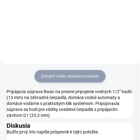
Záhradné čerpadlo BP 2
Kvalitné domové a záhradné
Garden je ideálnym riešením na
čerpadlo BP 3 Home & Garden
zavlažovanie záhrady
od firmy Kärcher je ideálne na
prostredníctvom alternatívnych
využívanie alternatívnych
vodných zdrojov. Tlakové
vodných zdrojov pre
čerpadlo vyniká vysokou sacou
zavlažovanie záhrady a
silou a...
zásobovanie...
Zobraziť všetky súvisiace produkty
Pripájacia súprava Basic na presné pripojenie vodných 1/2" hadíc
(13 mm) na záhradné čerpadlá, domáce vodné automaty a
domáce vodárne s praktickým klik systémom. Pripojovacia
súprava sa hodí pre všetky uvedené čerpadlá s pripájacím
závitom G1 (33,3 mm).
Diskusia
Buďte prvý, kto napíše príspevok k tejto položke.