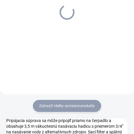
&amp; Garden, 1.645-
134 €
353.0
246,79 €
108,94 € bez DPH
+ 5 rokov predĺžená záruka
200,64 € bez DPH
Detail
Do košíka
Záhradné čerpadlo BP 2
Kvalitné domové a záhradné
Garden je ideálnym riešením na
čerpadlo BP 3 Home & Garden
zavlažovanie záhrady
od firmy Kärcher je ideálne na
prostredníctvom alternatívnych
využívanie alternatívnych
vodných zdrojov. Tlakové
vodných zdrojov pre
čerpadlo vyniká vysokou sacou
zavlažovanie záhrady a
silou a...
zásobovanie...
Zobraziť všetky súvisiace produkty
Pripájacia súprava sa môže pripojiť priamo na čerpadlo a
obsahuje 3,5 m vákuotesnú nasávaciu hadicu s priemerom 3/4"
na nasávanie vody z alternatívnych zdrojov. Sací filter a spätný