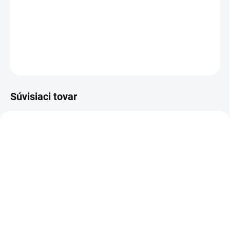
−
+
Pridať do košíka
DETAILNÉ INFORMÁCIE
OPÝTAŤ SA
STRÁŽIŤ
Súvisiaci tovar
5-ROČNÁ PREDĹŽENÁ
1.645-350.0
1.645-353.0
ZÁRUKA
ZADARMO
SKLADOM U DODÁVATEĽA (5-7
MOMENTÁLNE NEDOSTUPNÉ
PRAC. DNÍ)
Kärcher - Záhradné
Kärcher - Záhradné
čerpadlo BP 2 Garden,
čerpadlo BP 3 Home
1.645-350.0