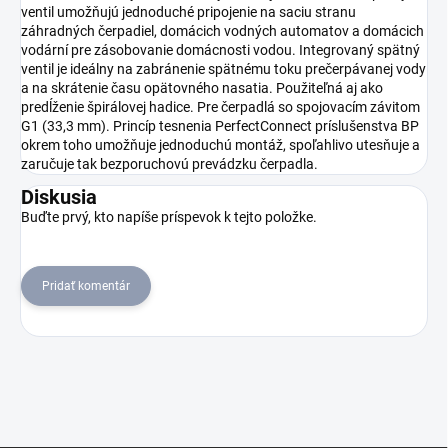
ventil umožňujú jednoduché pripojenie na saciu stranu
záhradných čerpadiel, domácich vodných automatov a domácich
vodární pre zásobovanie domácnosti vodou. Integrovaný spätný
ventil je ideálny na zabránenie spätnému toku prečerpávanej vody
a na skrátenie času opätovného nasatia. Použiteľná aj ako
predĺženie špirálovej hadice. Pre čerpadlá so spojovacím závitom
G1 (33,3 mm). Princíp tesnenia PerfectConnect príslušenstva BP
okrem toho umožňuje jednoduchú montáž, spoľahlivo utesňuje a
zaručuje tak bezporuchovú prevádzku čerpadla.
Diskusia
Buďte prvý, kto napíše príspevok k tejto položke.
Pridať komentár